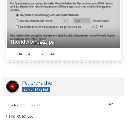
Thunderbird#2.jpg
104,35 kB
510 × 448
Feuerdrache
Senior-Mitglied
#6
31. Juli 2016 um 22:11
Hallo Ruedi05,