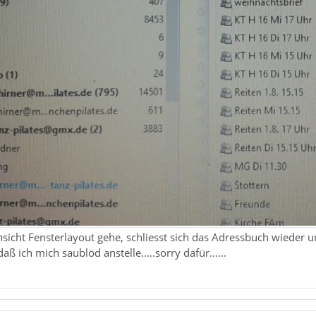
icht Fensterlayout gehe, schliesst sich das Adressbuch wieder un
aß ich mich saublöd anstelle.....sorry dafür......