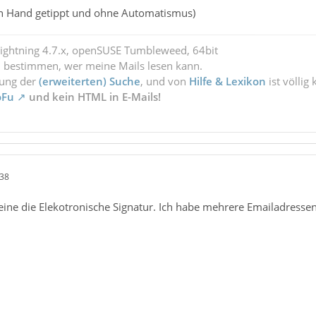
n Hand getippt und ohne Automatismus)
Lightning 4.7.x, openSUSE Tumbleweed, 64bit
l bestimmen, wer meine Mails lesen kann.
zung der
(erweiterten) Suche
, und von
Hilfe & Lexikon
ist völlig
oFu
und kein HTML in E-Mails!
:38
meine die Elekotronische Signatur. Ich habe mehrere Emailadresse