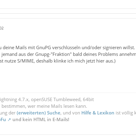
02
 deine Mails mit GnuPG verschlüsseln und/oder signieren willst.
ch jemand aus der Gnupg-"Fraktion" bald deines Problems annehme
bst nutze S/MIME, deshalb klinke ich mich jetzt hier aus.)
Lightning 4.7.x, openSUSE Tumbleweed, 64bit
l bestimmen, wer meine Mails lesen kann.
zung der
(erweiterten) Suche
, und von
Hilfe & Lexikon
ist völlig
oFu
und kein HTML in E-Mails!