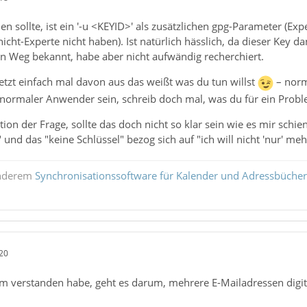
en sollte, ist ein '-u <KEYID>' als zusätzlichen gpg-Parameter (E
 nicht-Experte nicht haben). Ist natürlich hässlich, da dieser Key
ein Weg bekannt, habe aber nicht aufwändig recherchiert.
jetzt einfach mal davon aus das weißt was du tun willst
– norm
 normaler Anwender sein, schreib doch mal, was du für ein Proble
ation der Frage, sollte das doch nicht so klar sein wie es mir sch
" und das "keine Schlüssel" bezog sich auf "ich will nicht 'nur' m
anderem
Synchronisationssoftware für Kalender und Adressbücher
20
m verstanden habe, geht es darum, mehrere E-Mailadressen digita