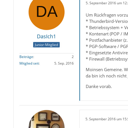
5. September 2016 um 12
Um Rückfragen vorzu
* Thunderbird-Versio
* Betriebssystem + V
* Kontenart (POP / I
DasIch1
* Postfachanbieter (z
Junior-Mitglied
* PGP-Software / PGP
* Eingesetzte Antivir
Beiträge
2
* Firewall (Betriebss
Mitglied seit
5. Sep. 2016
Moinsen Gemeine. Wie 
da bin ich noch nich
Danke vorab.
5. September 2016 um 15: