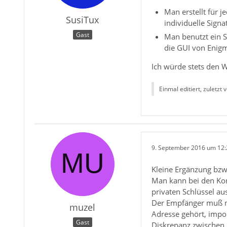
Man erstellt für 
SusiTux
individuelle Signa
Gast
Man benutzt ein S
die GUI von Enigm
Ich würde stets den 
Einmal editiert, zuletzt 
9. September 2016 um 12:
Kleine Ergänzung bzw.
Man kann bei den Ko
privaten Schlüssel au
Der Empfänger muß na
muzel
Adresse gehört, impor
Gast
Diskrepanz zwischen 