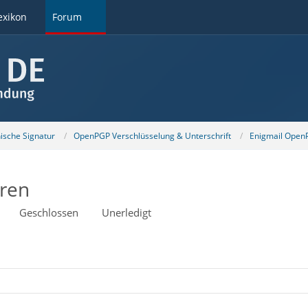
exikon
Forum
nische Signatur
OpenPGP Verschlüsselung & Unterschrift
Enigmail OpenP
uren
Geschlossen
Unerledigt