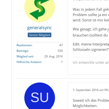
Was in jedem Fall geh
Problem sollte ja ein
wird. Sonst ist mir k
generalsync
Wie gesagt, ich gehe 
brauchen (solltest du
Senior-Mitglied
Edit: meine Interpret
Reaktionen
47
Schlüsseln signieren?
Beiträge
550
Mitglied seit
29. Aug. 2016
Hilfreiche Antwort
1
Ich entwickle unter 
7. September 2016 um 09:
Soweit ich das Proble
Möglichkeiten: