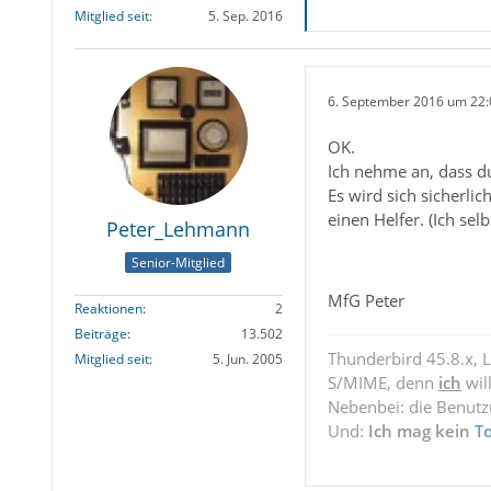
Mitglied seit
5. Sep. 2016
6. September 2016 um 22:
OK.
Ich nehme an, dass du
Es wird sich sicherli
einen Helfer. (Ich sel
Peter_Lehmann
Senior-Mitglied
MfG Peter
Reaktionen
2
Beiträge
13.502
Thunderbird 45.8.x, 
Mitglied seit
5. Jun. 2005
S/MIME, denn
ich
wil
Nebenbei: die Benut
Und:
Ich mag kein
T