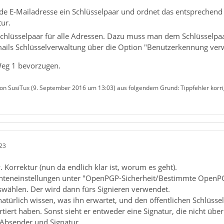
jede E-Mailadresse ein Schlüsselpaar und ordnet das entsprechen
tur.
chlüsselpaar für alle Adressen. Dazu muss man dem Schlüsselpaar
ails Schlüsselverwaltung über die Option "Benutzerkennung verw
Weg 1 bevorzugen.
von SusiTux (
9. September 2016 um 13:03
) aus folgendem Grund: Tippfehler korri
23
 Korrektur (nun da endlich klar ist, worum es geht).
nteneinstellungen unter "OpenPGP-Sicherheit/Bestimmte OpenPG
swählen. Der wird dann fürs Signieren verwendet.
türlich wissen, was ihn erwartet, und den öffentlichen Schlüsse
tiert haben. Sonst sieht er entweder eine Signatur, die nicht üb
Absender und Signatur.