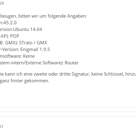
:29
beugen, bitten wir um folgende Angaben:
n:45.2.0
ersion:Ubuntu 14.04
MAP): POP
.B. GMX): STrato / GMX
-Version: Enigmail 1.9.5
ensoftware: Keine
ystem-intern/Externe Software): Router
kann ich eine zweite oder dritte Signatur, keine Schlüssel, hinzufü
t ganz hinter gekommen.
51