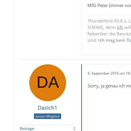
MfG Peter (immer vo
Thunderbird 45.8.x, 
S/MIME, denn
ich
wil
Nebenbei: die Benut
Und:
Ich mag kein
T
6. September 2016 um 19
Sorry, ja genau ich 
DasIch1
Junior-Mitglied
Beiträge
2