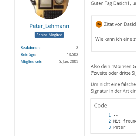
Guten Tag Dasich1, 
Zitat von DasI
Peter_Lehmann
Senior-Mitglied
Wie kann ich eine z
Reaktionen
2
Beiträge
13.502
Mitglied seit
5. Jun. 2005
Also dein "Moinsen Ge
("zweite oder dritte S
Um nicht eine falsche
Signatur in der Art ei
Code
Peter