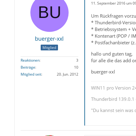
11. September 2016 um 0
Um Rückfragen vorzu
* Thunderbird-Versio
* Betriebssystem + V
* Kontenart (POP / I
buerger-xxl
* Postfachanbieter (
Mitglied
hallo und guten tag,
für alle die das add o
Reaktionen
3
Beiträge
10
buerger-xxl
Mitglied seit
20. Jun. 2012
WIN11 pro Version 2
Thunderbird 139.0.1 (
"Du kannst sein was d