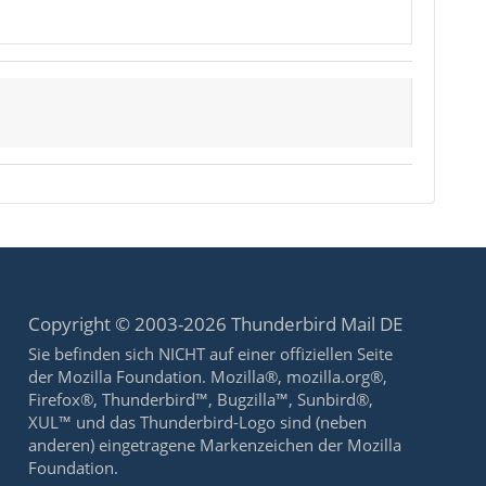
Copyright © 2003-2026 Thunderbird Mail DE
Sie befinden sich NICHT auf einer offiziellen Seite
der Mozilla Foundation. Mozilla®, mozilla.org®,
Firefox®, Thunderbird™, Bugzilla™, Sunbird®,
XUL™ und das Thunderbird-Logo sind (neben
anderen) eingetragene Markenzeichen der Mozilla
Foundation.