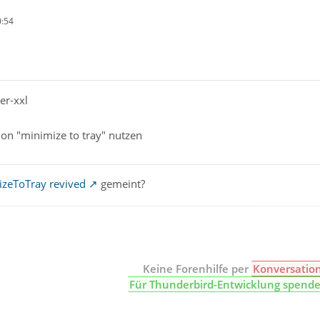
0:54
er-xxl
d on "minimize to tray" nutzen
zeToTray revived
gemeint?
Keine Forenhilfe per
Konversatio
Für Thunderbird-Entwicklung spend