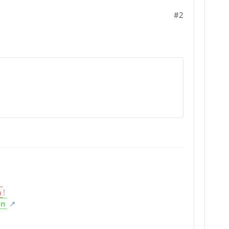
#2
n
!
en