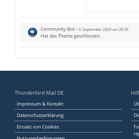
Community-Bot
3. September 2024 um 20:30
Hat das Thema geschlossen.
Thunderbird Mail DE
Hil
Impressum & Kontakt
Üb
Datenschutzerklärung
Di
Einsatz von Cookies
Fo
re
Nutzungsbedingungen