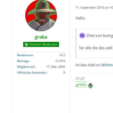
11. September 2016 um 1
Hallo,
Zitat von buerg
graba
Globaler Moderator
für alle die das ad
Reaktionen
612
Beiträge
21.910
ist das Add-on
Minimi
Mitglied seit
17. Mai. 2006
Hilfreiche Antworten
9
Gruß
graba