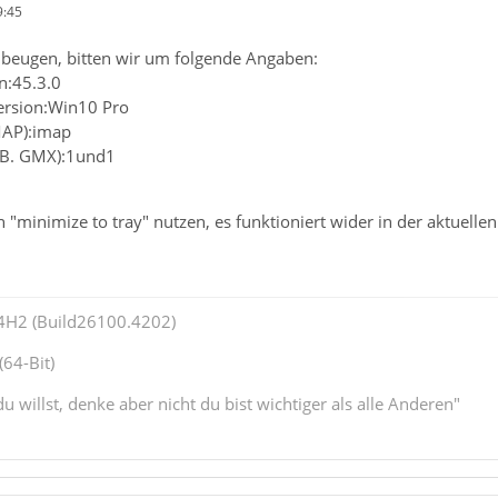
9:45
beugen, bitten wir um folgende Angaben:
n:45.3.0
ersion:Win10 Pro
MAP):imap
z.B. GMX):1und1
n "minimize to tray" nutzen, es funktioniert wider in der aktuellen
4H2 (Build26100.4202)
64-Bit)
u willst, denke aber nicht du bist wichtiger als alle Anderen"