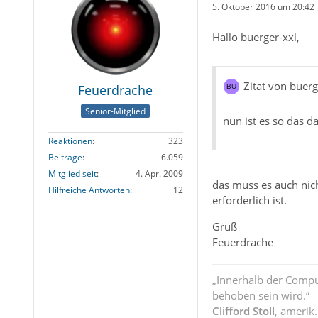
5. Oktober 2016 um 20:42
Hallo buerger-xxl,
Zitat von buerg
Feuerdrache
Senior-Mitglied
nun ist es so das d
Reaktionen
323
Beiträge
6.059
Mitglied seit
4. Apr. 2009
das muss es auch nich
Hilfreiche Antworten
12
erforderlich ist.
Gruß
Feuerdrache
„Innerhalb der Compu
behoben sein wird.“
Clifford Stoll
, amerik