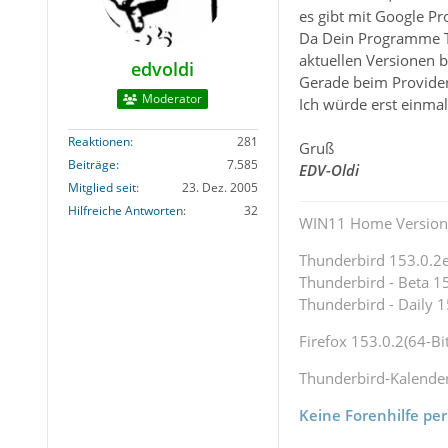
es gibt mit Google P
Da Dein Programme Th
aktuellen Versionen 
edvoldi
Gerade beim Provider
Moderator
Ich würde erst einmal
Reaktionen
281
Gruß
Beiträge
7.585
EDV-Oldi
Mitglied seit
23. Dez. 2005
Hilfreiche Antworten
32
WIN11 Home Version 
Thunderbird 153.0.2es
Thunderbird - Beta 15
Thunderbird - Daily 1
Firefox 153.0.2(64-Bit
Thunderbird-Kalende
Keine Forenhilfe per