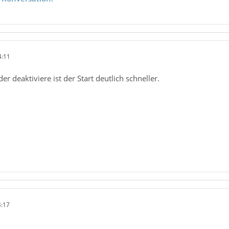
4:11
er deaktiviere ist der Start deutlich schneller.
4:17