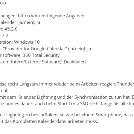
9:43
beugen, bitten wir um folgende Angaben:
lender (ja/nein): ja
n: 45.2.0
4.7.2
ersion: Windows 10
 "Provider for Google-Calendar" (ja/nein): ja
ensoftware: 360 Total Security
ystem-intern/Externe Software): Deaktiviert
weise recht Langsam immer wieder beim Arbeiten reagiert Thunderb
mal.
 mit dem Kalender Lightning und der Synchronisation zu tun hat. 
tz und es dauert auch beim Start Trotz SSD recht lange bis alle K
eit Lighning zu beschränken, so wie bei einem Smartphone, dass 
it das Kompletten Kalenderdatei arbeiten muss.