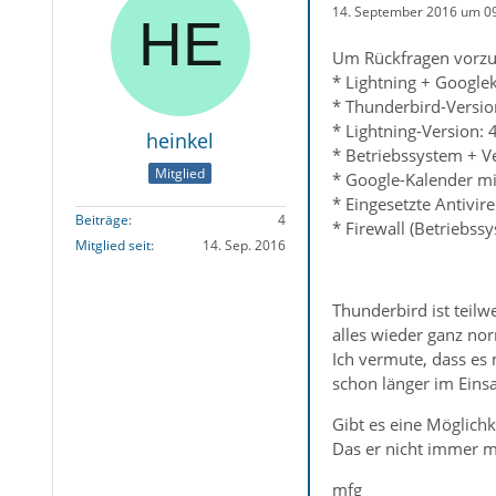
14. September 2016 um 0
Um Rückfragen vorzu
* Lightning + Googleka
* Thunderbird-Versio
* Lightning-Version: 
heinkel
* Betriebssystem + V
Mitglied
* Google-Kalender mit
* Eingesetzte Antivir
Beiträge
4
* Firewall (Betriebss
Mitglied seit
14. Sep. 2016
Thunderbird ist teil
alles wieder ganz nor
Ich vermute, dass es
schon länger im Einsa
Gibt es eine Möglichk
Das er nicht immer m
mfg