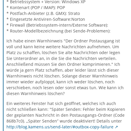
* Betriebssystem + Version: Windows XP
* Kontenart (POP / IMAP): POP
* Postfach-Anbieter (z.B. GMX): Strato
* Eingesetzte Antiviren-Software:Norton
* Firewall (Betriebssystem-intern/Externe Software):
* Router-Modellbezeichnung (bei Sende-Problemen):
Ich habe einen Warnhinweis "Der Ordner Postausgang ist
voll und kann keine weitere Nachrichten aufnehmen. Um
Platz zu schaffen, löschen Sie alte Nachrichten oder legen
Sie Unterordner an, in die Sie die Nachrichten verteilen.
Anschließend müssen Sie den Ordner komprimieren." Ich
würde ja gern Platz schaffen, aber leider lässt sich dieser
Warnhinweis nicht löschen. Solange dieser Warnhinweis
immer wieder aufploppt, kann ich weder löschen, noch
verschieben, noch lesen oder sonst etwas tun. Wie kann ich
diesen Warnhinweis löschen?
Ein weiteres Fenster hat sich geöffnet, welches ich auch
nicht schließen kann: "Später Senden: Fehler beim Kopieren
der geplanten Nachricht in den Postausgangs-Ordner (Code
868b7c0). „Später Senden” wurde deaktiviert! Details unter
http://blog.kamens.us/send-later/#outbox-copy-failure