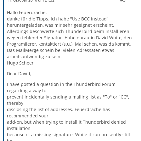
11. Oktober 2016 um 21:32
Hallo Feuerdrache,
danke für die Tipps. Ich habe "Use BCC instead"
heruntergeladen, was mir sehr geeignet erscheint.
Allerdings beschwerte sich Thunderbird beim Installieren
wegen fehlender Signatur. Habe daraufin David White, den
Programiierer, kontaktiert (s.u.). Mal sehen, was da kommt.
Das MailMerge schein bei vielen Adressaten etwas
arbeitsaufwendig zu sein.
Hugo Scheer
Dear David,
I have posted a question in the Thunderbird Forum
regarding a way to
prevent incidentally sending a mailing list as "To" or "CC",
thereby
disclosing the list of addresses. Feuerdrache has
recommended your
add-on, but when trying to install it Thunderbird denied
installation
because of a missing signature. While it can presently still
be