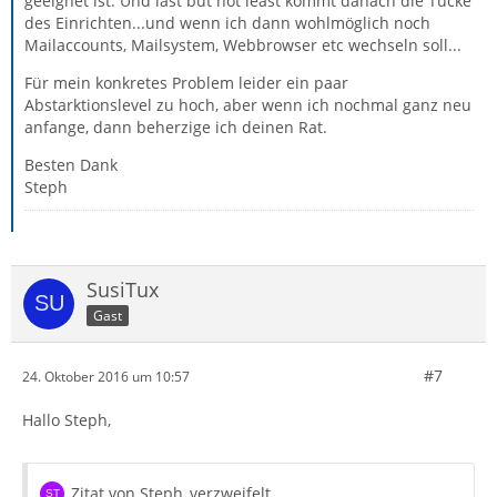
geeignet ist. Und last but not least kommt danach die Tücke
des Einrichten...und wenn ich dann wohlmöglich noch
Mailaccounts, Mailsystem, Webbrowser etc wechseln soll...
Für mein konkretes Problem leider ein paar
Abstarktionslevel zu hoch, aber wenn ich nochmal ganz neu
anfange, dann beherzige ich deinen Rat.
Besten Dank
Steph
SusiTux
Gast
#7
24. Oktober 2016 um 10:57
Hallo Steph,
Zitat von Steph_verzweifelt