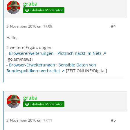
graba
Kinder, aber ist verheiratet, macht gern Auslandsreisen
Globaler Moderator
und schaut Wiederholungen der Serie
Seinfeld
. Oder
die "Tots and Toys" – diese gut verdienenden,
verheirateten Paare unter 45 Jahre mit Eigenheim
#4
3. November 2016 um 17:09
sparen gern für ihre Kinder, indem sie ihr Haus selbst
ausbauen. Sie haben wenig Zeit und hören gern Radio.
Hallo,
Konsumenten mit "niedrigem Wert" werden
nach
Angaben der
New York Times
in der Branche als
2 weitere Ergänzungen:
"waste",
als Müll, bezeichnet.
-
Browsererweiterungen - Plötzlich nackt im Netz
[golem/news]
-
Browser-Erweiterungen : Sensible Daten von
Bundespolitikern verbreitet
[ZEIT ONLINE/Digital]
graba
Globaler Moderator
#5
3. November 2016 um 17:11