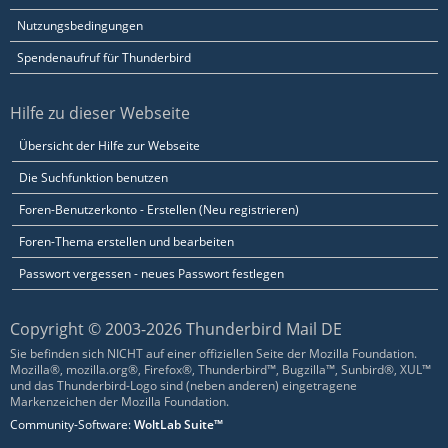
Nutzungsbedingungen
Spendenaufruf für Thunderbird
Hilfe zu dieser Webseite
Übersicht der Hilfe zur Webseite
Die Suchfunktion benutzen
Foren-Benutzerkonto - Erstellen (Neu registrieren)
Foren-Thema erstellen und bearbeiten
Passwort vergessen - neues Passwort festlegen
Copyright © 2003-2026 Thunderbird Mail DE
Sie befinden sich NICHT auf einer offiziellen Seite der Mozilla Foundation.
Mozilla®, mozilla.org®, Firefox®, Thunderbird™, Bugzilla™, Sunbird®, XUL™
und das Thunderbird-Logo sind (neben anderen) eingetragene
Markenzeichen der Mozilla Foundation.
Community-Software:
WoltLab Suite™