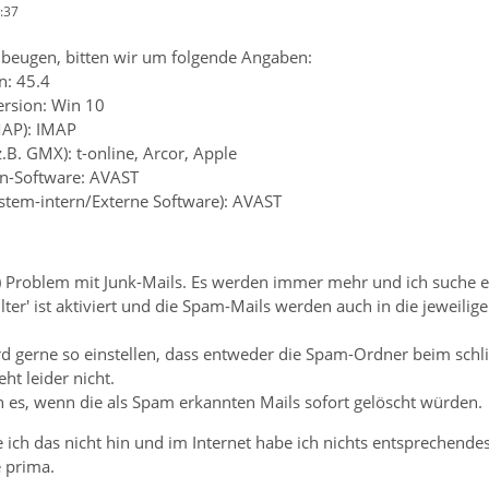
:37
beugen, bitten wir um folgende Angaben:
n: 45.4
ersion: Win 10
MAP): IMAP
z.B. GMX): t-online, Arcor, Apple
en-Software: AVAST
ystem-intern/Externe Software): AVAST
?) Problem mit Junk-Mails. Es werden immer mehr und ich suche e
ilter' ist aktiviert und die Spam-Mails werden auch in die jeweili
d gerne so einstellen, dass entweder die Spam-Ordner beim schl
ht leider nicht.
h es, wenn die als Spam erkannten Mails sofort gelöscht würden.
 ich das nicht hin und im Internet habe ich nichts entsprechende
e prima.