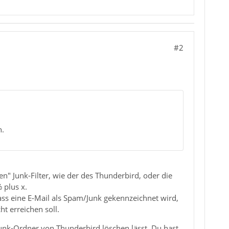
#2
n.
n" Junk-Filter, wie der des Thunderbird, oder die
 plus x.
ass eine E-Mail als Spam/Junk gekennzeichnet wird,
t erreichen soll.
Junk-Ordner von Thunderbird löschen lässt. Du hast