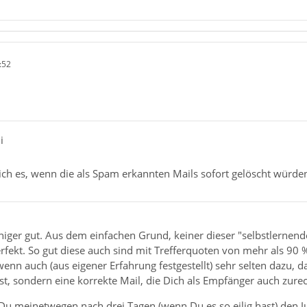
:52
i
ich es, wenn die als Spam erkannten Mails sofort gelöscht würde
iger gut. Aus dem einfachen Grund, keiner dieser "selbstlernende
erfekt. So gut diese auch sind mit Trefferquoten von mehr als 90 %
n auch (aus eigener Erfahrung festgestellt) sehr selten dazu, d
st, sondern eine korrekte Mail, die Dich als Empfänger auch zurech
 Du meinetwegen nach drei Tagen (wenn Du es so eilig hast) den 