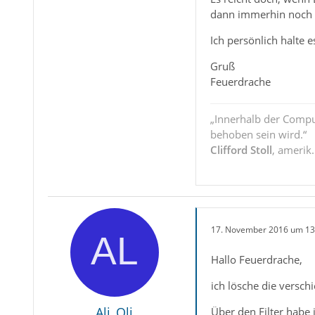
dann immerhin noch Ze
Ich persönlich halte 
Gruß
Feuerdrache
„Innerhalb der Compu
behoben sein wird.“
Clifford Stoll
, amerik
17. November 2016 um 13
Hallo Feuerdrache,
ich lösche die versc
Ali_Oli
Über den Filter habe i