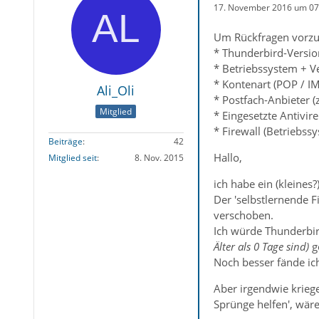
17. November 2016 um 07
Um Rückfragen vorzu
* Thunderbird-Versio
* Betriebssystem + V
* Kontenart (POP / I
Ali_Oli
* Postfach-Anbieter (
Mitglied
* Eingesetzte Antivir
* Firewall (Betriebss
Beiträge
42
Hallo,
Mitglied seit
8. Nov. 2015
ich habe ein (kleines
Der 'selbstlernende F
verschoben.
Ich würde Thunderbir
Älter als 0 Tage sind)
ge
Noch besser fände ic
Aber irgendwie kriege
Sprünge helfen', wär