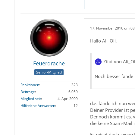
17. November 2016 um 08
Hallo Ali_Oli,
Zitat von Ali_Ol
Feuerdrache
Senior-Mitglied
Noch besser fände 
Reaktionen
323
Beiträge
6.059
Mitglied seit
4. Apr. 2009
das fände ich nun wen
Hilfreiche Antworten
12
Deiner Provider ist p
Dennoch kommt es, wen
die keine Spam-Mail i
Es reicht doch, wenn