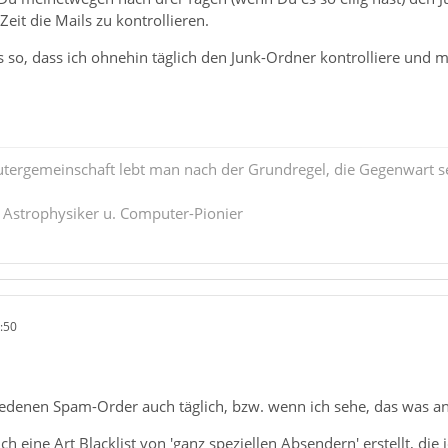
it die Mails zu kontrollieren.
es so, dass ich ohnehin täglich den Junk-Ordner kontrolliere und m
tergemeinschaft lebt man nach der Grundregel, die Gegenwart se
. Astrophysiker u. Computer-Pionier
:50
hiedenen Spam-Order auch täglich, bzw. wenn ich sehe, das was a
ch eine Art Blacklist von 'ganz speziellen Absendern' erstellt, die