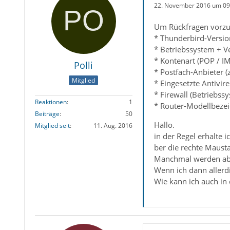
22. November 2016 um 09
Um Rückfragen vorzu
* Thunderbird-Versio
* Betriebssystem + V
* Kontenart (POP / I
Polli
* Postfach-Anbieter (
Mitglied
* Eingesetzte Antivir
* Firewall (Betriebss
Reaktionen
1
* Router-Modellbezei
Beiträge
50
Hallo.
Mitglied seit
11. Aug. 2016
in der Regel erhalte
ber die rechte Mausta
Manchmal werden aber
Wenn ich dann allerdi
Wie kann ich auch in 