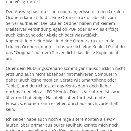
und völlig korrekt.
Den Ausweg hast du schon oben angerissen: in den Lokalen
Ordnern kannst du dir eine Ordnerstruktur abseits vom
Server aufbauen. Die lokalen Ordner haben mit keinem
Mailserver Verbindung, egal ob POP oder IMAP, es erfolgt
auch kein Sync oder Abgleich oder wasweißich.
Kopierst du dir eine Mail in deine Ordnerstruktur in de
Lokalen Ordnern, dann ist das wirklich eine Kopie. Löscht du
das "Original" auf dem Server, ficht das diese Kopie nicht
an.
Oder dein Nutzungsszenario kommt ganz ausdrücklich nicht
jetzt und auch nicht absehbar mit mehreren Computern
daher (auch keine mobilen Geräte wie Smartphone oder
Tablet) und du richtest di das Konto dann doch lieber
nochmal neu ein als POP-Konto. Dieses Verfahren ist zwar
älter und hat einige Nachteile, aber für bestimmte
Einsatzszenarien kann es eben durchaus auch vorteilhaft
sein.
Ich selber habe auch noch einige ältere Konten als POP
laufen, aber primär aus purer Faulheit, konnte mich noch
nicht zur Umstellung aufraffen . Neue Konten lege ich