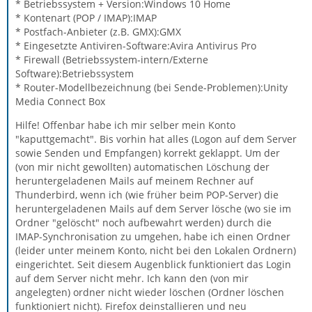
* Betriebssystem + Version:Windows 10 Home
* Kontenart (POP / IMAP):IMAP
* Postfach-Anbieter (z.B. GMX):GMX
* Eingesetzte Antiviren-Software:Avira Antivirus Pro
* Firewall (Betriebssystem-intern/Externe
Software):Betriebssystem
* Router-Modellbezeichnung (bei Sende-Problemen):Unity
Media Connect Box
Hilfe! Offenbar habe ich mir selber mein Konto
"kaputtgemacht". Bis vorhin hat alles (Logon auf dem Server
sowie Senden und Empfangen) korrekt geklappt. Um der
(von mir nicht gewollten) automatischen Löschung der
heruntergeladenen Mails auf meinem Rechner auf
Thunderbird, wenn ich (wie früher beim POP-Server) die
heruntergeladenen Mails auf dem Server lösche (wo sie im
Ordner "gelöscht" noch aufbewahrt werden) durch die
IMAP-Synchronisation zu umgehen, habe ich einen Ordner
(leider unter meinem Konto, nicht bei den Lokalen Ordnern)
eingerichtet. Seit diesem Augenblick funktioniert das Login
auf dem Server nicht mehr. Ich kann den (von mir
angelegten) ordner nicht wieder löschen (Ordner löschen
funktioniert nicht). Firefox deinstallieren und neu