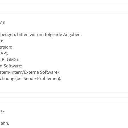
:13
beugen, bitten wir um folgende Angaben:
n:
ersion:
MAP):
z.B. GMX):
en-Software:
ystem-intern/Externe Software):
chnung (bei Sende-Problemen):
:17
mann,