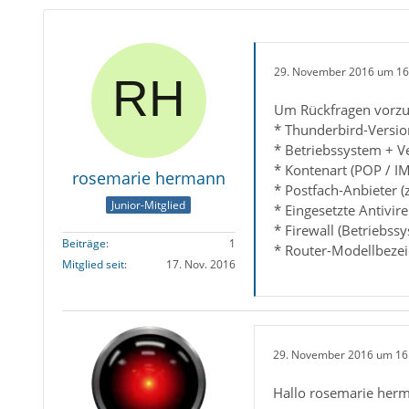
29. November 2016 um 16
Um Rückfragen vorzu
* Thunderbird-Versio
* Betriebssystem + V
* Kontenart (POP / I
rosemarie hermann
* Postfach-Anbieter (
Junior-Mitglied
* Eingesetzte Antivir
* Firewall (Betriebss
Beiträge
1
* Router-Modellbezei
Mitglied seit
17. Nov. 2016
29. November 2016 um 16
Hallo rosemarie her