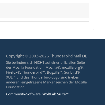
Copyright © 2003-2026 Thunderbird Mail DE
Sie befinden sich NICHT auf einer offiziellen Seite
der Mozilla Foundation. Mozilla®, mozilla.org®,
Firefox®, Thunderbird™, Bugzilla™, Sunbird®,
XUL™ und das Thunderbird-Logo sind (neben
anderen) eingetragene Markenzeichen der Mozilla
Foundation.
Community-Software:
WoltLab Suite™