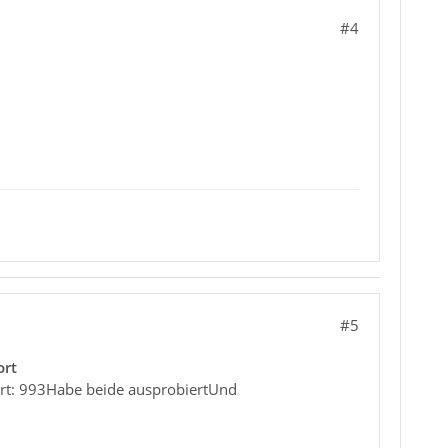
#4
#5
ort
ort: 993Habe beide ausprobiertUnd