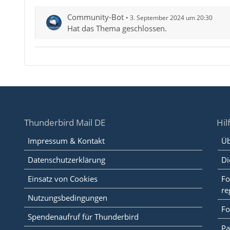
Community-Bot
3. September 2024 um 20:30
Hat das Thema geschlossen.
Thunderbird Mail DE
Hil
Impressum & Kontakt
Üb
Datenschutzerklärung
Di
Einsatz von Cookies
Fo
re
Nutzungsbedingungen
Fo
Spendenaufruf für Thunderbird
Pa