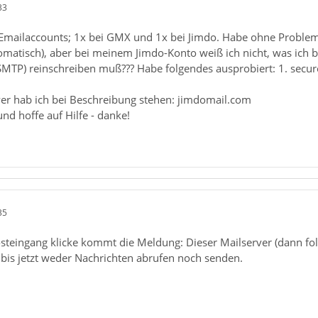
33
 Emailaccounts; 1x bei GMX und 1x bei Jimdo. Habe ohne Proble
omatisch), aber bei meinem Jimdo-Konto weiß ich nicht, was ich b
SMTP) reinschreiben muß??? Habe folgendes ausprobiert: 1. secu
er hab ich bei Beschreibung stehen: jimdomail.com
d hoffe auf Hilfe - danke!
35
steingang klicke kommt die Meldung: Dieser Mailserver (dann folg
 bis jetzt weder Nachrichten abrufen noch senden.