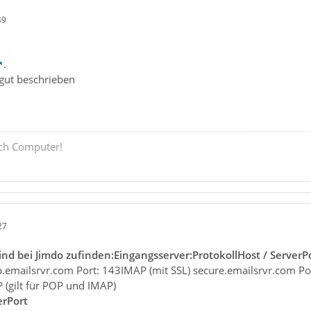
49
.
 gut beschrieben
och Computer!
27
nd bei Jimdo zufinden:Eingangsserver:Protokoll
Host / Server
P
.emailsrvr.com Port: 143IMAP (mit SSL) secure.emailsrvr.com P
(gilt für POP und IMAP)
er
Port