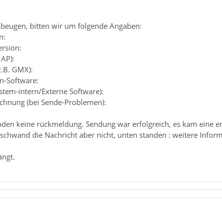
beugen, bitten wir um folgende Angaben:
n:
ersion:
MAP):
z.B. GMX):
en-Software:
ystem-intern/Externe Software):
chnung (bei Sende-Problemen):
nden keine rückmeldung. Sendung war erfolgreich, es kam eine e
chwand die Nachricht aber nicht, unten standen : weitere Informa
ängt.