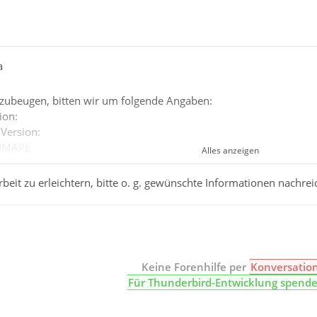
a
zubeugen, bitten wir um folgende Angaben:
ion:
 Version:
 IMAP):
Alles anzeigen
 (z.B. GMX):
iren-Software:
beit zu erleichtern, bitte o. g. gewünschte Informationen nachrei
ssystem-intern/Externe Software):
eichnung (bei Sende-Problemen):
Keine Forenhilfe per
Konversatio
Für Thunderbird-Entwicklung spend