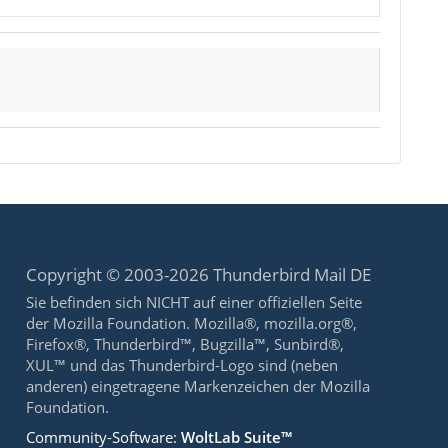
Copyright © 2003-2026 Thunderbird Mail DE
Sie befinden sich NICHT auf einer offiziellen Seite
der Mozilla Foundation. Mozilla®, mozilla.org®,
Firefox®, Thunderbird™, Bugzilla™, Sunbird®,
XUL™ und das Thunderbird-Logo sind (neben
anderen) eingetragene Markenzeichen der Mozilla
Foundation.
Community-Software:
WoltLab Suite™