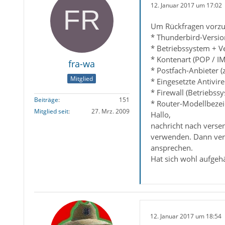
12. Januar 2017 um 17:02
Um Rückfragen vorzu
* Thunderbird-Versio
* Betriebssystem + V
* Kontenart (POP / I
fra-wa
* Postfach-Anbieter (
Mitglied
* Eingesetzte Antivir
* Firewall (Betriebss
Beiträge
151
* Router-Modellbezei
Mitglied seit
27. Mrz. 2009
Hallo,
nachricht nach verse
verwenden. Dann vers
ansprechen.
Hat sich wohl aufgeh
12. Januar 2017 um 18:54