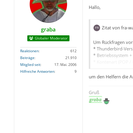
Hallo,
Zitat von fra-w
graba
Globaler Moderator
Um Rückfragen vor
* Thunderbird-Vers
Reaktionen
612
* Betriebssystem +
Beiträge
21.910
* Kontenart (POP /
Mitglied seit
17. Mai. 2006
* Postfach-Anbieter
Hilfreiche Antworten
9
* Eingesetzte Antiv
um den Helfern die Ar
* Firewall (Betrieb
* Router-Modellbez
Gruß
graba