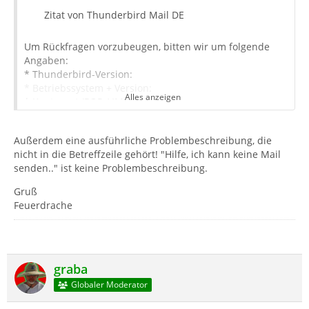
Zitat von Thunderbird Mail DE
Um Rückfragen vorzubeugen, bitten wir um folgende
Angaben:
* Thunderbird-Version:
* Betriebssystem + Version:
Alles anzeigen
* Kontenart (POP / IMAP):
* Postfachanbieter (z.B. GMX):
* Eingesetzte Antivirensoftware:
Außerdem eine ausführliche Problembeschreibung, die
* Firewall (Betriebssystem-intern/Externe Software):
nicht in die Betreffzeile gehört! "Hilfe, ich kann keine Mail
* Router-Modellbezeichnung (bei Sende-Problemen):
senden.." ist keine Problembeschreibung.
Gruß
Feuerdrache
graba
Globaler Moderator