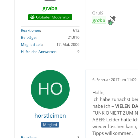
graba
Gruß
Globaler Moderator
graba
Reaktionen
612
Beiträge
21.910
Mitglied seit
17. Mai. 2006
Hilfreiche Antworten
9
6. Februar 2017 um 11:09
Hallo,
ich habe zunächst be
habe ich –
VIELEN D
FUNKIONIERT ZUMIN
horstleimen
ABER: Leider hatte ic
Mitglied
wieder löschen kann,
Tipps willkommen.
Beiträge
3