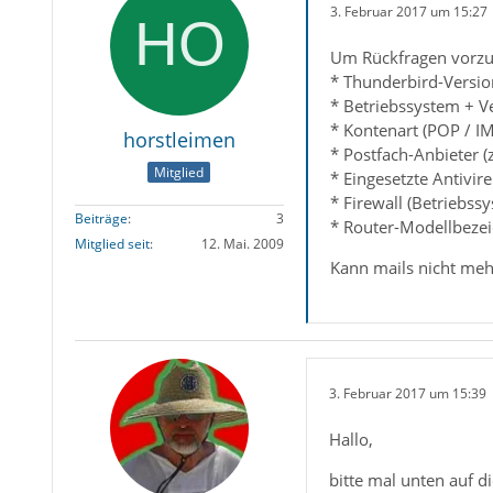
3. Februar 2017 um 15:27
Um Rückfragen vorzu
* Thunderbird-Versio
* Betriebssystem + V
* Kontenart (POP / I
horstleimen
* Postfach-Anbieter (
Mitglied
* Eingesetzte Antivir
* Firewall (Betriebss
Beiträge
3
* Router-Modellbezei
Mitglied seit
12. Mai. 2009
Kann mails nicht meh
3. Februar 2017 um 15:39
Hallo,
bitte mal unten auf d