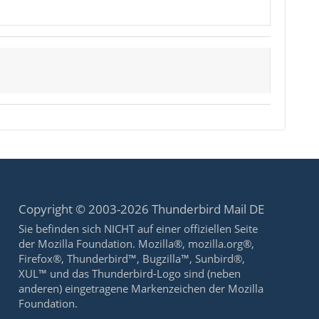
Copyright © 2003-2026 Thunderbird Mail DE
Sie befinden sich NICHT auf einer offiziellen Seite
der Mozilla Foundation. Mozilla®, mozilla.org®,
Firefox®, Thunderbird™, Bugzilla™, Sunbird®,
XUL™ und das Thunderbird-Logo sind (neben
anderen) eingetragene Markenzeichen der Mozilla
Foundation.