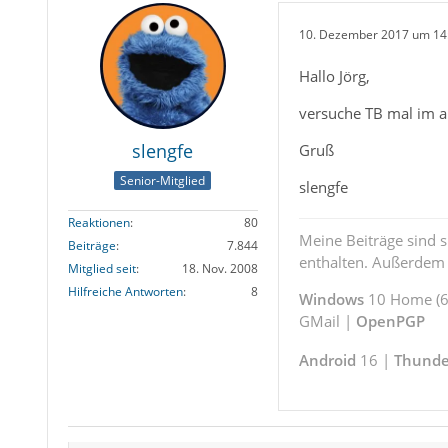
10. Dezember 2017 um 14
Hallo Jörg,
versuche TB mal im ab
slengfe
Gruß
Senior-Mitglied
slengfe
Reaktionen
80
Meine Beiträge sind 
Beiträge
7.844
enthalten. Außerdem s
Mitglied seit
18. Nov. 2008
Hilfreiche Antworten
8
Windows
10 Home (64
GMail |
OpenPGP
Android
16 |
Thunde