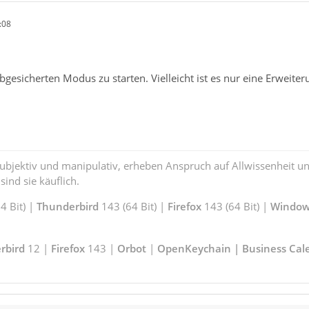
:08
gesicherten Modus zu starten. Vielleicht ist es nur eine Erweiter
subjektiv und manipulativ, erheben Anspruch auf Allwissenheit 
ind sie käuflich.
 Bit) |
Thunderbird
143 (64 Bit) |
Firefox
143 (64 Bit) |
Window
rbird
12 |
Firefox
143 |
Orbot
|
OpenKeychain | Business Cal