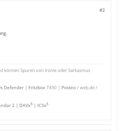
#2
ung.
und können Spuren von Ironie oder Sarkasmus
s Defender
|
Fritzbox
7490 |
Posteo
/ web.de /
5
5
endar 2 | DAVx
| ICSx