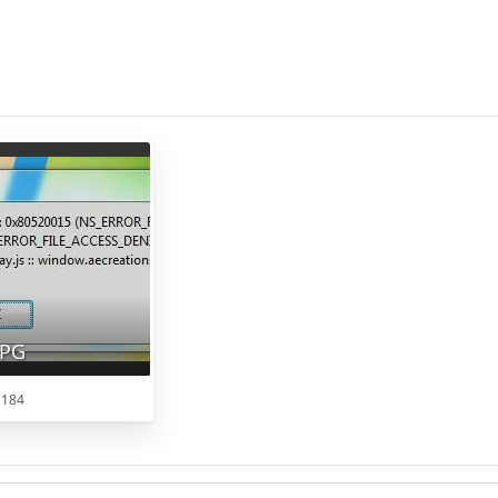
JPG
 184