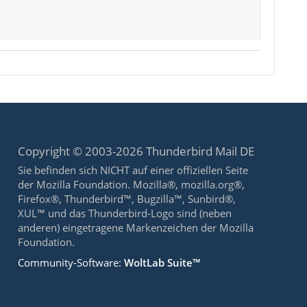
Copyright © 2003-2026 Thunderbird Mail DE
Sie befinden sich NICHT auf einer offiziellen Seite
der Mozilla Foundation. Mozilla®, mozilla.org®,
Firefox®, Thunderbird™, Bugzilla™, Sunbird®,
XUL™ und das Thunderbird-Logo sind (neben
anderen) eingetragene Markenzeichen der Mozilla
Foundation.
Community-Software:
WoltLab Suite™