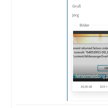
Gruß
Jörg
Bilder
fehlermeldung.
34,06 kB
633 ×