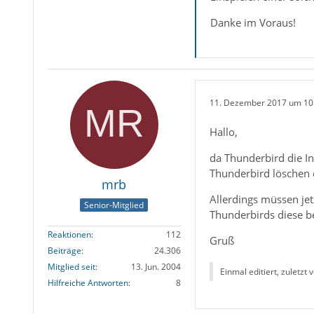
Danke im Voraus!
11. Dezember 2017 um 10
Hallo,
da Thunderbird die I
Thunderbird löschen
mrb
Allerdings müssen je
Senior-Mitglied
Thunderbirds diese b
Reaktionen
112
Gruß
Beiträge
24.306
Mitglied seit
13. Jun. 2004
Einmal editiert, zuletzt 
Hilfreiche Antworten
8