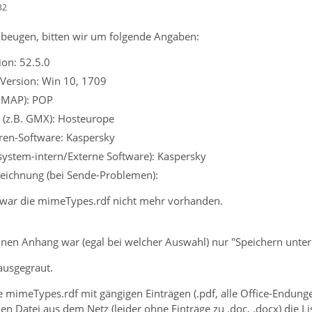
32
beugen, bitten wir um folgende Angaben:
on: 52.5.0
 Version: Win 10, 1709
 IMAP): POP
 (z.B. GMX): Hosteurope
iren-Software: Kaspersky
ssystem-intern/Externe Software): Kaspersky
eichnung (bei Sende-Problemen):
 war die mimeTypes.rdf nicht mehr vorhanden.
einen Anhang war (egal bei welcher Auswahl) nur "Speichern unte
ausgegraut.
 mimeTypes.rdf mit gängigen Einträgen (.pdf, alle Office-Endung
en Datei aus dem Netz (leider ohne Einträge zu .doc, .docx) die Li