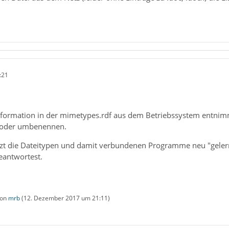
:21
nformation in der mimetypes.rdf aus dem Betriebssystem entnimm
 oder umbenennen.
tzt die Dateitypen und damit verbundenen Programme neu "geler
eantwortest.
von
mrb
(
12. Dezember 2017 um 21:11
)