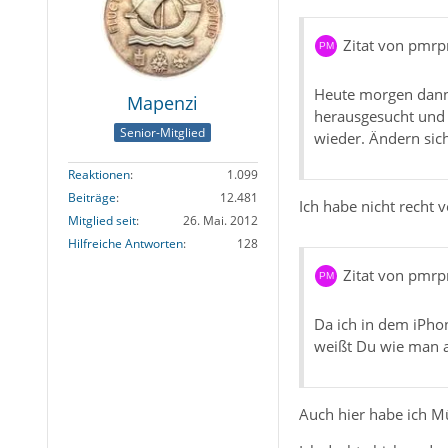
Zitat von pmr
Heute morgen dann a
Mapenzi
herausgesucht und e
Senior-Mitglied
wieder. Ändern sic
Reaktionen
1.099
Beiträge
12.481
Ich habe nicht recht
Mitglied seit
26. Mai. 2012
Hilfreiche Antworten
128
Zitat von pmr
Da ich in dem iPho
weißt Du wie man a
Auch hier habe ich Mü