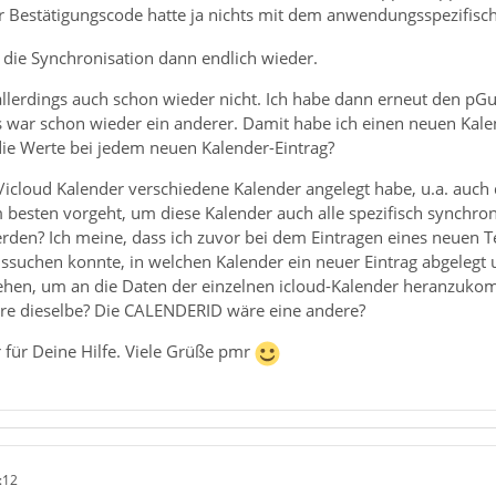
er Bestätigungscode hatte ja nichts mit dem anwendungsspezifisch
 die Synchronisation dann endlich wieder.
lerdings auch schon wieder nicht. Ich habe dann erneut den pGuid
war schon wieder ein anderer. Damit habe ich einen neuen Kalende
die Werte bei jedem neuen Kalender-Eintrag?
/icloud Kalender verschiedene Kalender angelegt habe, u.a. auch 
besten vorgeht, um diese Kalender auch alle spezifisch synchron
erden? Ich meine, dass ich zuvor bei dem Eintragen eines neuen 
uchen konnte, in welchen Kalender ein neuer Eintrag abgelegt un
hen, um an die Daten der einzelnen icloud-Kalender heranzukom
re dieselbe? Die CALENDERID wäre eine andere?
für Deine Hilfe. Viele Grüße pmr
:12