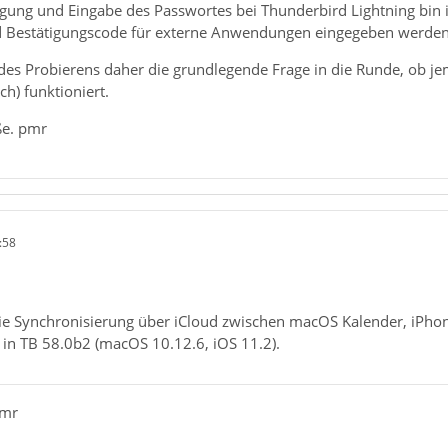
igung und Eingabe des Passwortes bei Thunderbird Lightning bin i
d Bestätigungscode für externe Anwendungen eingegeben werden sol
des Probierens daher die grundlegende Frage in die Runde, ob je
ch) funktioniert.
ße. pmr
:58
 die Synchronisierung über iCloud zwischen macOS Kalender, iPho
 in TB 58.0b2 (macOS 10.12.6, iOS 11.2).
pmr