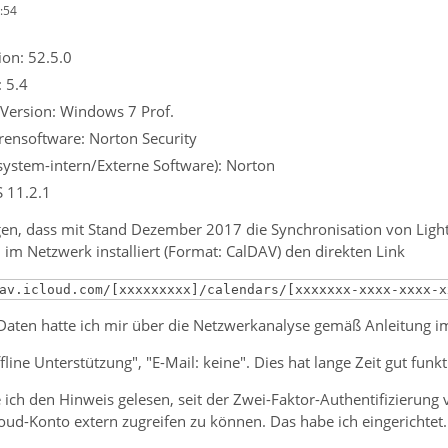
:54
on: 52.5.0
: 5.4
 Version: Windows 7 Prof.
irensoftware: Norton Security
ssystem-intern/Externe Software): Norton
S 11.2.1
en, dass mit Stand Dezember 2017 die Synchronisation von Lightn
h im Netzwerk installiert (Format: CalDAV) den direkten Link
av.icloud.com/[xxxxxxxxx]/calendars/[xxxxxxx-xxxx-xxxx-x
Daten hatte ich mir über die Netzwerkanalyse gemäß Anleitung i
line Unterstützung", "E-Mail: keine". Dies hat lange Zeit gut funk
ich den Hinweis gelesen, seit der Zwei-Faktor-Authentifizierung
oud-Konto extern zugreifen zu können. Das habe ich eingerichtet.