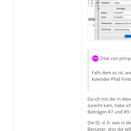
Zitat von pmr
Falls dem so ist, 
Kalender-Pfad hint
Da ich mit der in die
zurecht kam, habe ic
Beitrâgen #7 und #9
Die ID, d. h. was in 
Benutzer, also die sel