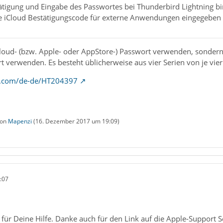
ätigung und Eingabe des Passwortes bei Thunderbird Lightning bin
he iCloud Bestätigungscode für externe Anwendungen eingegeben 
iCloud- (bzw. Apple- oder AppStore-) Passwort verwenden, sonder
 verwenden. Es besteht üblicherweise aus vier Serien von je vier
le.com/de-de/HT204397
von
Mapenzi
(
16. Dezember 2017 um 19:09
)
:07
für Deine Hilfe. Danke auch für den Link auf die Apple-Support S