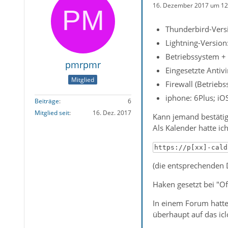
16. Dezember 2017 um 12
Thunderbird-Versi
Lightning-Version
Betriebssystem +
pmrpmr
Eingesetzte Antiv
Mitglied
Firewall (Betrieb
iphone: 6Plus; iO
Beiträge
6
Mitglied seit
16. Dez. 2017
Kann jemand bestätig
Als Kalender hatte ic
https://p[xx]-cald
(die entsprechenden 
Haken gesetzt bei "Off
In einem Forum hatte 
überhaupt auf das icl