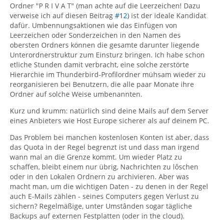
Ordner "P R I V A T" (man achte auf die Leerzeichen! Dazu
verweise ich auf diesen Beitrag
#12
) ist der ideale Kandidat
dafür. Umbennungsaktionen wie das Einfügen von
Leerzeichen oder Sonderzeichen in den Namen des
obersten Ordners können die gesamte darunter liegende
Unterordnerstruktur zum Einsturz bringen. Ich habe schon
etliche Stunden damit verbracht, eine solche zerstörte
Hierarchie im Thunderbird-Profilordner mühsam wieder zu
reorganisieren bei Benutzern, die alle paar Monate ihre
Ordner auf solche Weise umbenannten.
Kurz und krumm: natürlich sind deine Mails auf dem Server
eines Anbieters wie Host Europe sicherer als auf deinem PC.
Das Problem bei manchen kostenlosen Konten ist aber, dass
das Quota in der Regel begrenzt ist und dass man irgend
wann mal an die Grenze kommt. Um wieder Platz zu
schaffen, bleibt einem nur übrig, Nachrichten zu lôschen
oder in den Lokalen Ordnern zu archivieren. Aber was
macht man, um die wichtigen Daten - zu denen in der Regel
auch E-Mails zählen - seines Computers gegen Verlust zu
sichern? Regelmäßige, unter Umstânden sogar tägliche
Backups auf externen Festplatten (oder in the cloud).