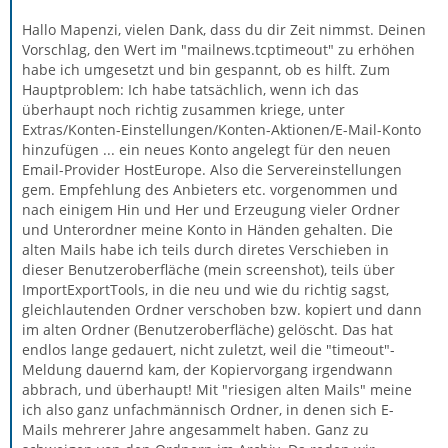
Hallo Mapenzi, vielen Dank, dass du dir Zeit nimmst. Deinen
Vorschlag, den Wert im "mailnews.tcptimeout" zu erhöhen
habe ich umgesetzt und bin gespannt, ob es hilft. Zum
Hauptproblem: Ich habe tatsächlich, wenn ich das
überhaupt noch richtig zusammen kriege, unter
Extras/Konten-Einstellungen/Konten-Aktionen/E-Mail-Konto
hinzufügen ... ein neues Konto angelegt für den neuen
Email-Provider HostEurope. Also die Servereinstellungen
gem. Empfehlung des Anbieters etc. vorgenommen und
nach einigem Hin und Her und Erzeugung vieler Ordner
und Unterordner meine Konto in Händen gehalten. Die
alten Mails habe ich teils durch diretes Verschieben in
dieser Benutzeroberfläche (mein screenshot), teils über
ImportExportTools, in die neu und wie du richtig sagst,
gleichlautenden Ordner verschoben bzw. kopiert und dann
im alten Ordner (Benutzeroberfläche) gelöscht. Das hat
endlos lange gedauert, nicht zuletzt, weil die "timeout"-
Meldung dauernd kam, der Kopiervorgang irgendwann
abbrach, und überhaupt! Mit "riesigen alten Mails" meine
ich also ganz unfachmännisch Ordner, in denen sich E-
Mails mehrerer Jahre angesammelt haben. Ganz zu