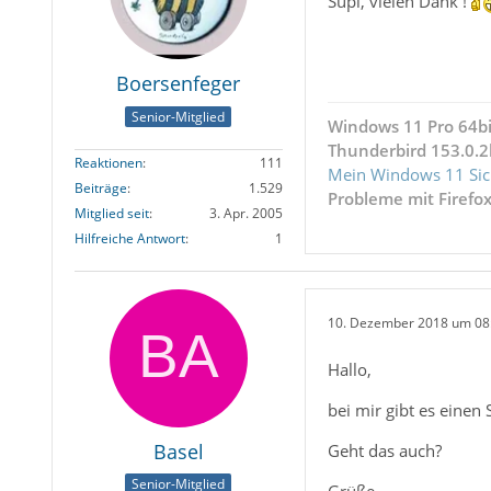
Supi, vielen Dank !
Boersenfeger
Senior-Mitglied
Windows 11 Pro 64bi
Thunderbird 153.0.2
Reaktionen
111
Mein Windows 11 Sic
Beiträge
1.529
Probleme mit Firefo
Mitglied seit
3. Apr. 2005
Hilfreiche Antwort
1
10. Dezember 2018 um 08
Hallo,
bei mir gibt es einen 
Basel
Geht das auch?
Senior-Mitglied
Grüße