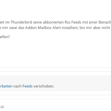
keit im Thunderbird seine abbonierten Rss Feeds mit einer Benac
e mir zwar das Addon Mailbox Alert installiert, bin mir aber nich
elfen?
rbeiten
nach
Feeds
verschoben.
:20