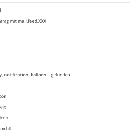
d
ntrag mit
mail.feed.XXX
y,
notification
, balloon...
gefunden.
icon
wie
icon
nicht!