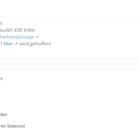
t
build1 ESR 64bit
herheitskonzept
x?
Hier
wird geholfen!
20
iten
hren bewusst