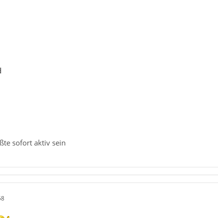
d
te sofort aktiv sein
58