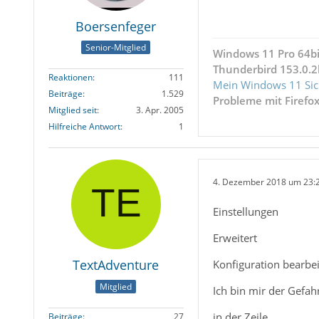
Boersenfeger
Senior-Mitglied
Windows 11 Pro 64bi
Thunderbird 153.0.2
Reaktionen
111
Mein Windows 11 Sic
Beiträge
1.529
Probleme mit Firefo
Mitglied seit
3. Apr. 2005
Hilfreiche Antwort
1
4. Dezember 2018 um 23:
Einstellungen
Erweitert
TextAdventure
Konfiguration bearbe
Mitglied
Ich bin mir der Gefa
in der Zeile
Beiträge
27