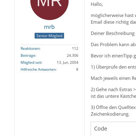
Hallo,
möglicherweise hast 
Email diese richtig da
mrb
Deiner Beschreibung 
Senior-Mitglied
Das Problem kann abe
Reaktionen
112
Bevor ich einenTipp g
Beiträge
24.306
Mitglied seit
13. Jun. 2004
1) Überprüfe den ent
Hilfreiche Antworten
8
Mach jeweils einen Re
2) Gehe nach Extras >
ist das untere Kästch
3) Öffne den Quelltex
Zeichenkodierung.
Code