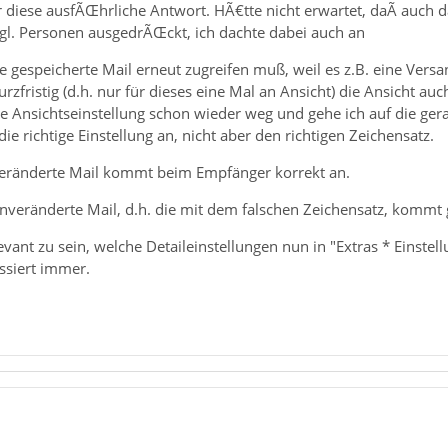
 diese ausfÃŒhrliche Antwort. HÃ€tte nicht erwartet, daÃ auch da
zgl. Personen ausgedrÃŒckt, ich dachte dabei auch an
e gespeicherte Mail erneut zugreifen muß, weil es z.B. eine Ver
rzfristig (d.h. nur für dieses eine Mal an Ansicht) die Ansicht a
se Ansichtseinstellung schon wieder weg und gehe ich auf die gera
ie richtige Einstellung an, nicht aber den richtigen Zeichensatz.
 veränderte Mail kommt beim Empfänger korrekt an.
unveränderte Mail, d.h. die mit dem falschen Zeichensatz, kommt 
levant zu sein, welche Detaileinstellungen nun in "Extras * Einste
assiert immer.