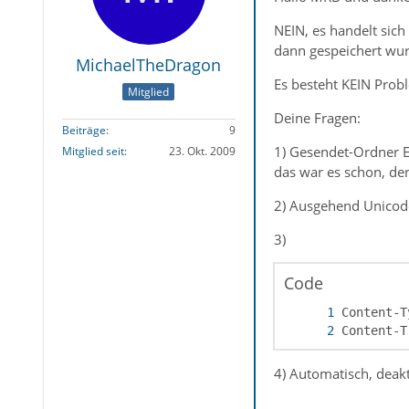
NEIN, es handelt si
dann gespeichert wu
MichaelTheDragon
Es besteht KEIN Pro
Mitglied
Deine Fragen:
Beiträge
9
1) Gesendet-Ordner Ei
Mitglied seit
23. Okt. 2009
das war es schon, den
2) Ausgehend Unicode
3)
Code
Content-T
4) Automatisch, deakt