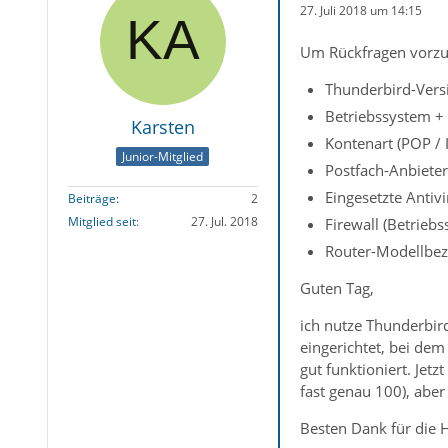
27. Juli 2018 um 14:15
Um Rückfragen vorzu
Thunderbird-Versi
Betriebssystem +
Karsten
Kontenart (POP /
Junior-Mitglied
Postfach-Anbieter
Eingesetzte Antiv
Beiträge
2
Mitglied seit
27. Jul. 2018
Firewall (Betrieb
Router-Modellbez
Guten Tag,
ich nutze Thunderbird
eingerichtet, bei dem
gut funktioniert. Jetz
fast genau 100), abe
Besten Dank für die H