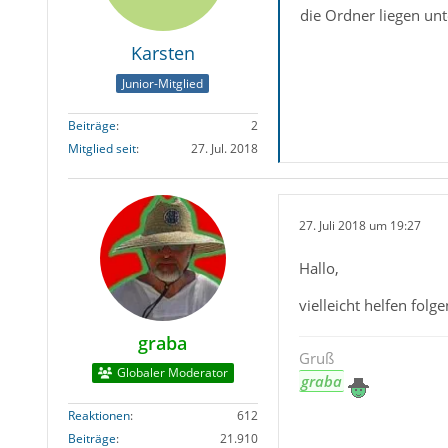
die Ordner liegen un
Karsten
Junior-Mitglied
Beiträge
2
Mitglied seit
27. Jul. 2018
27. Juli 2018 um 19:27
Hallo,
vielleicht helfen fol
graba
Gruß
Globaler Moderator
graba
Reaktionen
612
Beiträge
21.910