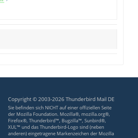
Copyright © 2003-2026 Thunderbird Mail DE
Sie befinden sich NICHT auf einer offiziellen Seite
der Mozilla Foundation. Mozilla®, mozilla.org®,
Firefox®, Thunderbird™, Bugzilla™, Sunbird®,
XUL™ und das Thunderbird-Logo sind (neben
anderen) eingetragene Markenzeichen der Mozilla