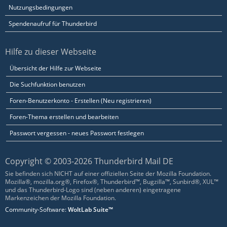
Nutzungsbedingungen
Spendenaufruf für Thunderbird
Hilfe zu dieser Webseite
Übersicht der Hilfe zur Webseite
Die Suchfunktion benutzen
Foren-Benutzerkonto - Erstellen (Neu registrieren)
Foren-Thema erstellen und bearbeiten
Passwort vergessen - neues Passwort festlegen
Copyright © 2003-2026 Thunderbird Mail DE
Sie befinden sich NICHT auf einer offiziellen Seite der Mozilla Foundation.
Mozilla®, mozilla.org®, Firefox®, Thunderbird™, Bugzilla™, Sunbird®, XUL™
und das Thunderbird-Logo sind (neben anderen) eingetragene
Markenzeichen der Mozilla Foundation.
Community-Software:
WoltLab Suite™