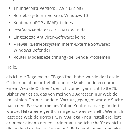
Thunderbird-Version: 52.9.1 (32-bit)
Betriebssystem + Version: Windows 10
Kontenart (POP / IMAP): beides
Postfach-Anbieter (z.B. GMX): WEB.de
Eingesetzte Antiviren-Software: keine
Firewall (Betriebssystem-intern/Externe Software):
Windows Defender
Router-Modellbezeichnung (bei Sende-Problemen): -
Hallo,
als ich die Tage meine TB geöffnet habe, wurde der Lokale
Ordner nicht mehr befüllt und die Mails landeten nur in
einem Web.de Ordner ( den ich vorher gar nicht hatte ?!).
Bisher war es so, das von meinen 3 Adressen nur Web.de
im Lokalen Ordner landete. Vorrausgegangen war die Suche
nach dem Passwort meines Yahoo Kontos da das geändert
wurde. Hab aber eigentlich nirgends was verstellt. Wenn ich
jetzt das Web.de Konto (POP/IMAP egal) neu installiere, legt
er immer einenn neuen Ordner an und ich schaffe es nicht
die in den Lokalen zu "zwingen". Es kommt immer, der wird