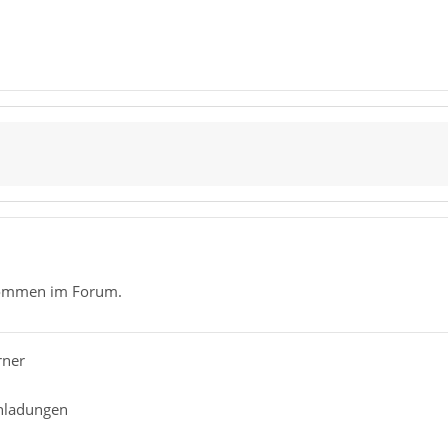
kommen im Forum.
rner
nladungen