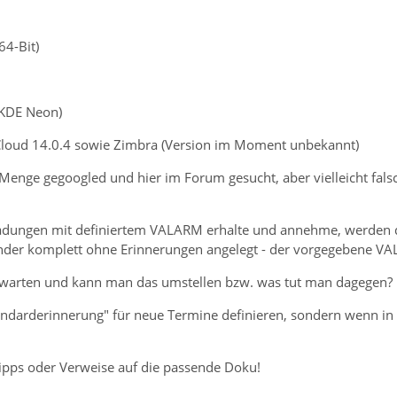
64-Bit)
(KDE Neon)
Cloud 14.0.4 sowie Zimbra (Version im Moment unbekannt)
e Menge gegoogled und hier im Forum gesucht, aber vielleicht fal
adungen mit definiertem VALARM erhalte und annehme, werden d
nder komplett ohne Erinnerungen angelegt - der vorgegebene 
erwarten und kann man das umstellen bzw. was tut man dagegen?
andarderinnerung" für neue Termine definieren, sondern wenn in d
Tipps oder Verweise auf die passende Doku!