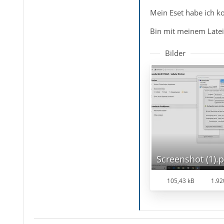
Mein Eset habe ich ko
Bin mit meinem Late
Bilder
Screenshot (1).
105,43 kB
1.92