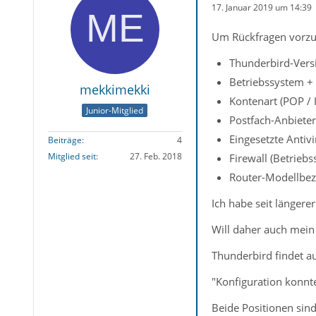
17. Januar 2019 um 14:39
Um Rückfragen vorzu
Thunderbird-Vers
Betriebssystem +
mekkimekki
Kontenart (POP /
Junior-Mitglied
Postfach-Anbieter
Eingesetzte Antiv
Beiträge
4
Mitglied seit
27. Feb. 2018
Firewall (Betrieb
Router-Modellbez
Ich habe seit längerer
Will daher auch mein
Thunderbird findet a
"Konfiguration konnt
Beide Positionen sind 