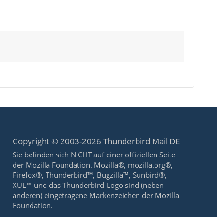
Copyright © 2003-2026 Thunderbird Mail DE
Sie befinden sich NICHT auf einer offiziellen Seite
der Mozilla Foundation. Mozilla®, mozilla.org®,
Firefox®, Thunderbird™, Bugzilla™, Sunbird®,
XUL™ und das Thunderbird-Logo sind (neben
anderen) eingetragene Markenzeichen der Mozilla
Foundation.