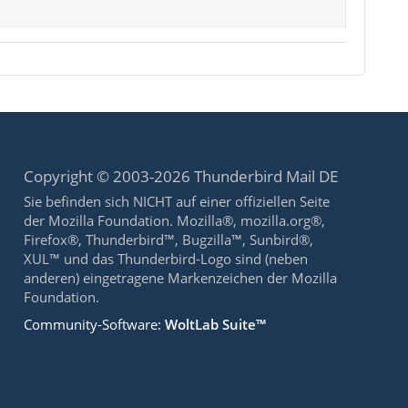
Copyright © 2003-2026 Thunderbird Mail DE
Sie befinden sich NICHT auf einer offiziellen Seite
der Mozilla Foundation. Mozilla®, mozilla.org®,
Firefox®, Thunderbird™, Bugzilla™, Sunbird®,
XUL™ und das Thunderbird-Logo sind (neben
anderen) eingetragene Markenzeichen der Mozilla
Foundation.
Community-Software:
WoltLab Suite™