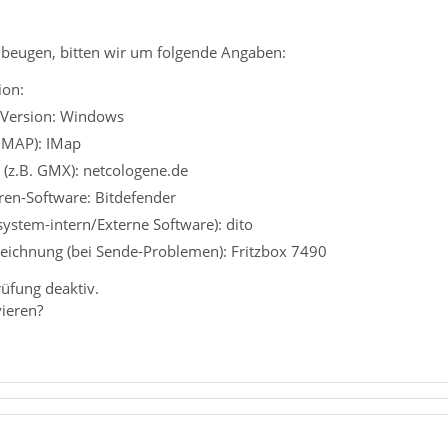
beugen, bitten wir um folgende Angaben:
ion:
 Version: Windows
 IMAP): IMap
 (z.B. GMX): netcologene.de
iren-Software: Bitdefender
system-intern/Externe Software): dito
eichnung (bei Sende-Problemen): Fritzbox 7490
rüfung deaktiv.
vieren?