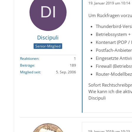
19. Januar 2019 um 10:14
Um Rückfragen vorzu
Thunderbird-Vers
Betriebssystem +
Discipuli
Kontenart (POP /
Senior-Mitglied
Postfach-Anbieter
Eingesetzte Antiv
Reaktionen
1
Beiträge
189
Firewall (Betriebs
Mitglied seit
5. Sep. 2006
Router-Modellbez
Sofort Rechtschreibp
Wie kann ich die akti
Discipuli
19. Januar 2019 um 10:23