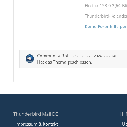
Firefox 153.0.2(64-Bit
Thunderbird-Kalende
Keine Forenhilfe per
Community-Bot
3. September 2024 um 20:40
Hat das Thema geschlossen.
Thunderbird Mail DE
Hil
Impressum & Kontakt
Üb