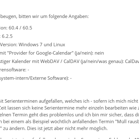
beugen, bitten wir um folgende Angaben:
on: 60.4 / 60.5
 6.2.5
 Version: Windows 7 und Linux
it "Provider for Google-Calendar" (ja/nein): nein
stiger Kalender mit WebDAV / CalDAV (ja/nein/was genau): CalDa
rensoftware: -
system-intern/Externe Software): -
it Serienterminen aufgefallen, welches ich - sofern ich mich nicht
Zeit lassen sich keine Serientermine mehr einzeln bearbeiten wie 
elnen Termin geht dies problemlos und ich bin mir sicher, dass d
h bei einem als Beispiel wöchtlich anfallenden Termin "Müll raus
" zu ändern. Dies ist jetzt aber nicht mehr möglich.