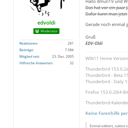
Hallo dmun19 und W
Das hat vor ein paar 
Dafür kann man jetzt
edvoldi
Gerade noch einmal g
Moderator
Gruß
EDV-Oldi
Reaktionen
281
Beiträge
7.584
Mitglied seit
23. Dez. 2005
WIN11 Home Version 
Hilfreiche Antworten
32
Thunderbird 153.0.2es
Thunderbird - Beta 15
Thunderbird - Daily 1
Firefox 153.0.2(64-Bit
Thunderbird-Kalende
Keine Forenhilfe per
Einmal editiert, zuletzt 