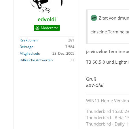
Zitat von dmu
edvoldi
Moderator
einzelne Termine au
Reaktionen
281
Beiträge
7.584
ja einzelne Termine a
Mitglied seit
23. Dez. 2005
Hilfreiche Antworten
32
TB 60.5.0 und Lightni
Gruß
EDV-Oldi
WIN11 Home Version 
Thunderbird 153.0.2es
Thunderbird - Beta 15
Thunderbird - Daily 1