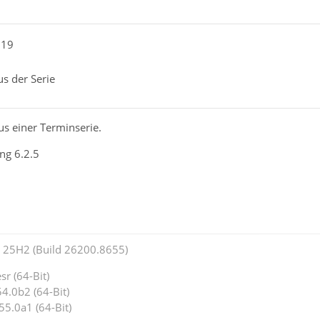
n19
s der Serie
us einer Terminserie.
ng 6.2.5
25H2 (Build 26200.8655)
r (64-Bit)
4.0b2 (64-Bit)
55.0a1 (64-Bit)