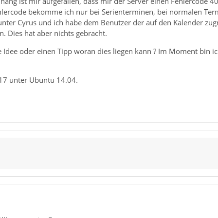
ng ist mir aufgefallen, dass mir der Server einen Fehlercode 40
hlercode bekomme ich nur bei Serienterminen, bei normalen Ter
 unter Cyrus und ich habe dem Benutzer der auf den Kalender zug
n. Dies hat aber nichts gebracht.
 Idee oder einen Tipp woran dies liegen kann ? Im Moment bin ic
.17 unter Ubuntu 14.04.