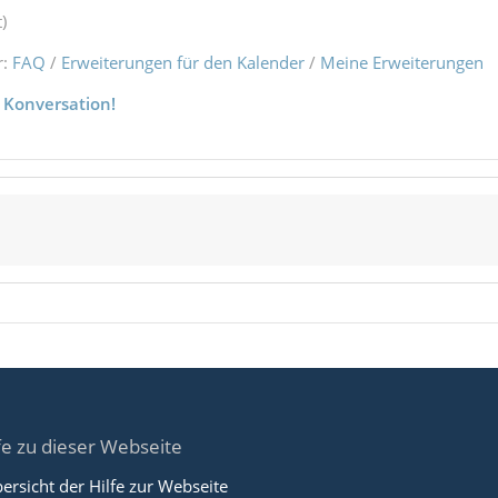
)
r:
FAQ
/
Erweiterungen für den Kalender
/
Meine Erweiterungen
 Konversation!
fe zu dieser Webseite
ersicht der Hilfe zur Webseite