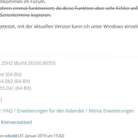
illkommen im Forum.
Jahren einmal funktioniert, da diese Funktion aber sehr Fehler a
 Serientermine kopieren.
etestet, mit der aktuellen Version kann ich unter Windows einz
25H2 (Build 26200.8655)
r (64-Bit)
4.0b2 (64-Bit)
55.0a1 (64-Bit)
)
r:
FAQ
/
Erweiterungen für den Kalender
/
Meine Erweiterungen
 Konversation!
von
edvoldi
(
31. Januar 2019 um 15:42
)