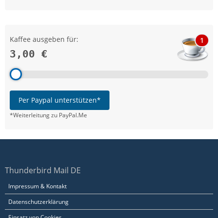
Kaffee ausgeben für:
1
3,00 €
Per Paypal unterstützen*
*Weiterleitung zu PayPal.Me
Thunderbird Mail DE
Impressum & Kontakt
Datenschutzerklärung
Einsatz von Cookies