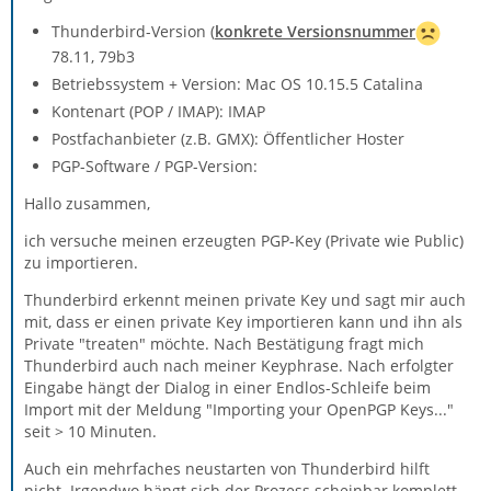
Thunderbird-Version (
konkrete Versionsnummer
78.11, 79b3
Betriebssystem + Version: Mac OS 10.15.5 Catalina
Kontenart (POP / IMAP): IMAP
Postfachanbieter (z.B. GMX): Öffentlicher Hoster
PGP-Software / PGP-Version:
Hallo zusammen,
ich versuche meinen erzeugten PGP-Key (Private wie Public)
zu importieren.
Thunderbird erkennt meinen private Key und sagt mir auch
mit, dass er einen private Key importieren kann und ihn als
Private "treaten" möchte. Nach Bestätigung fragt mich
Thunderbird auch nach meiner Keyphrase. Nach erfolgter
Eingabe hängt der Dialog in einer Endlos-Schleife beim
Import mit der Meldung "Importing your OpenPGP Keys..."
seit > 10 Minuten.
Auch ein mehrfaches neustarten von Thunderbird hilft
nicht. Irgendwo hängt sich der Prozess scheinbar komplett