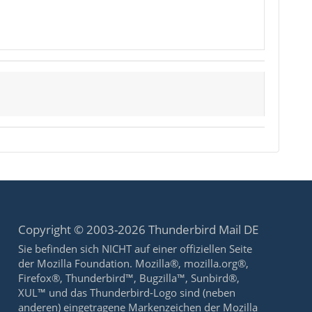
Copyright © 2003-2026 Thunderbird Mail DE
Sie befinden sich NICHT auf einer offiziellen Seite
der Mozilla Foundation. Mozilla®, mozilla.org®,
Firefox®, Thunderbird™, Bugzilla™, Sunbird®,
XUL™ und das Thunderbird-Logo sind (neben
anderen) eingetragene Markenzeichen der Mozilla