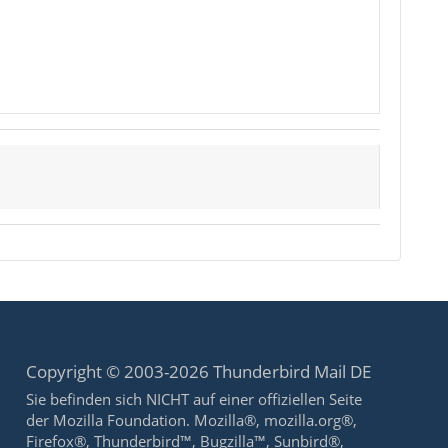
Copyright © 2003-2026 Thunderbird Mail DE
Sie befinden sich NICHT auf einer offiziellen Seite
der Mozilla Foundation. Mozilla®, mozilla.org®,
Firefox®, Thunderbird™, Bugzilla™, Sunbird®,