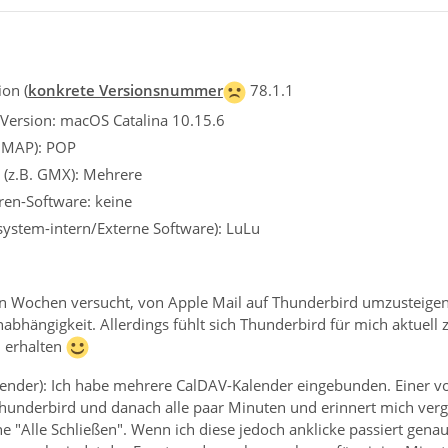
on (
konkrete Versionsnummer
78.1.1
 Version: macOS Catalina 10.15.6
 IMAP): POP
 (z.B. GMX): Mehrere
iren-Software: keine
ssystem-intern/Externe Software): LuLu
ten Wochen versucht, von Apple Mail auf Thunderbird umzusteigen
abhängigkeit. Allerdings fühlt sich Thunderbird für mich aktuell 
u erhalten
ender): Ich habe mehrere CalDAV-Kalender eingebunden. Einer von
hunderbird und danach alle paar Minuten und erinnert mich verg
he "Alle Schließen". Wenn ich diese jedoch anklicke passiert genau 