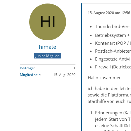
15. August 2020 um 12:56
Thunderbird-Versi
Betriebssystem +
Kontenart (POP /
himate
Postfach-Anbieter
Junior-Mitglied
Eingesetzte Antiv
Firewall (Betrieb
Beiträge
1
Mitglied seit
15. Aug. 2020
Hallo zusammen,
ich habe in den letz
sowie die Plattformun
Starthilfe von euch z
Erinnerungen (Kal
jedem Start von T
es eine Schaltfläc