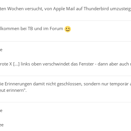
tzten Wochen versucht, von Apple Mail auf Thunderbird umzusteig
willkommen bei TB und im Forum
te
 rote X [...] links oben verschwindet das Fenster - dann aber auch
die Erinnerungen damit nicht geschlossen, sondern nur temporär 
eut erinnern".
te
ee