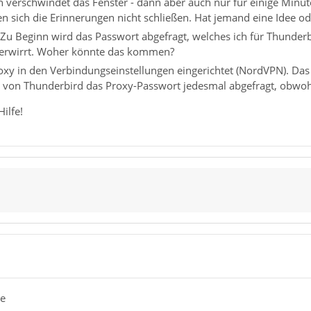
n verschwindet das Fenster - dann aber auch nur für einige Min
en sich die Erinnerungen nicht schließen. Hat jemand eine Idee o
Zu Beginn wird das Passwort abgefragt, welches ich für Thunderb
erwirrt. Woher könnte das kommen?
oxy in den Verbindungseinstellungen eingerichtet (NordVPN). Das s
 von Thunderbird das Proxy-Passwort jedesmal abgefragt, obwohl
ilfe!
te