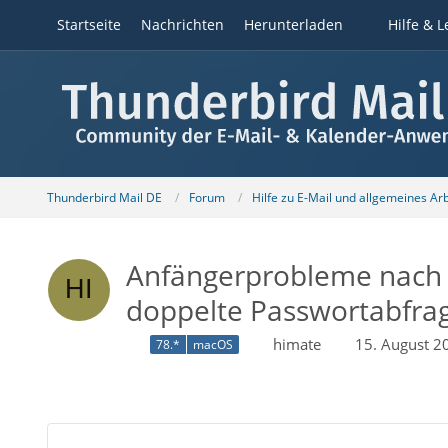
Startseite
Nachrichten
Herunterladen
Hilfe & L
Thunderbird Mail DE
Forum
Hilfe zu E-Mail und allgemeines Ar
Anfängerprobleme nach U
doppelte Passwortabfrage,
himate
15. August 2
78.*
macOS