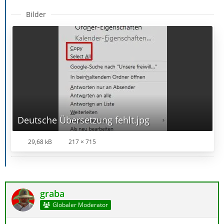
Bilder
Deutsche Übersetzung fehlt.jpg
29,68 kB
217 × 715
graba
Globaler Moderator