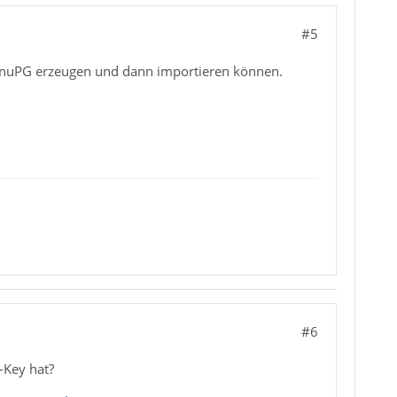
#5
t GnuPG erzeugen und dann importieren können.
#6
-Key hat?