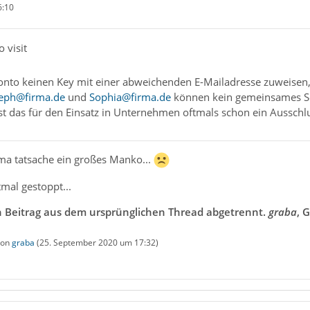
6:10
o visit
nto keinen Key mit einer abweichenden E-Mailadresse zuweisen,
seph@firma.de
und
Sophia@firma.de
können kein gemeinsames Sc
t das für den Einsatz in Unternehmen oftmals schon ein Ausschlu
irma tatsache ein großes Manko...
mal gestoppt...
en Beitrag aus dem ursprünglichen Thread abgetrennt.
graba
, 
 von
graba
(
25. September 2020 um 17:32
)