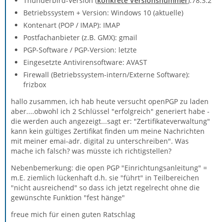
Thunderbird-Version (
konkrete Versionsnummer
):78.3.2
Betriebssystem + Version: Windows 10 (aktuelle)
Kontenart (POP / IMAP): IMAP
Postfachanbieter (z.B. GMX): gmail
PGP-Software / PGP-Version: letzte
Eingesetzte Antivirensoftware: AVAST
Firewall (Betriebssystem-intern/Externe Software):
frizbox
hallo zusammen, ich hab heute versucht openPGP zu laden
aber....obwohl ich 2 Schlüssel "erfolgreich" generiert habe -
die werden auch angezeigt...sagt er: "Zertifikateverwaltung"
kann kein gültiges Zertifikat finden um meine Nachrichten
mit meiner emai-adr. digital zu unterschreiben". Was
mache ich falsch? was müsste ich richtigstellen?
Nebenbemerkung: die open PGP "Einrichtungsanleitung" =
m.E. ziemlich lückenhaft d.h. sie "führt" in Teilbereichen
"nicht ausreichend" so dass ich jetzt regelrecht ohne die
gewünschte Funktion "fest hänge"
freue mich für einen guten Ratschlag