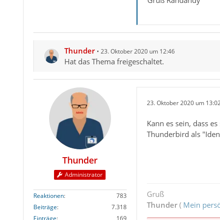
Gruß Randandy
Thunder
23. Oktober 2020 um 12:46
Hat das Thema freigeschaltet.
23. Oktober 2020 um 13:0
Kann es sein, dass es
Thunderbird als "Ident
Thunder
Administrator
Gruß
Reaktionen
783
Thunder
(
Mein persö
Beiträge
7.318
Einträge
169