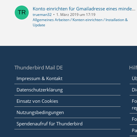
Konto einrichten für Gmailadresse eines minderjärigen Kindes (Family Link9
trueman32
1. März 2019 um 17:19
Allgemeines Arbeiten / Konten einrichten / Installation &
Update
Thunderbird Mail DE
Hil
Impressum & Kontakt
Üb
Datenschutzerklärung
Di
Einsatz von Cookies
Fo
re
Nutzungsbedingungen
Fo
Spendenaufruf für Thunderbird
Pa