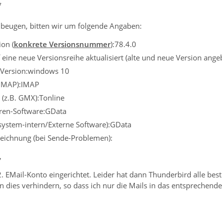
7
beugen, bitten wir um folgende Angaben:
on (
konkrete Versionsnummer
):78.4.0
eine neue Versionsreihe aktualisiert (alte und neue Version ange
 Version:windows 10
 IMAP):IMAP
 (z.B. GMX):Tonline
iren-Software:GData
ssystem-intern/Externe Software):GData
eichnung (bei Sende-Problemen):
,
2. EMail-Konto eingerichtet. Leider hat dann Thunderbird alle b
n dies verhindern, so dass ich nur die Mails in das entspreche