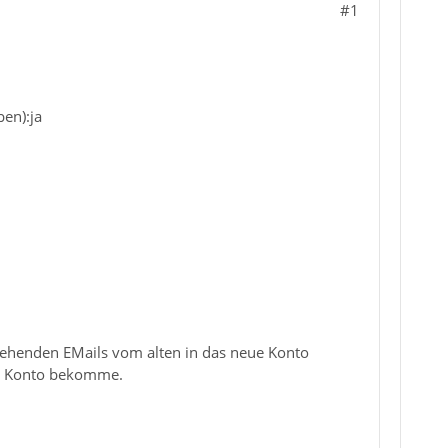
#1
ben):ja
estehenden EMails vom alten in das neue Konto
nde Konto bekomme.