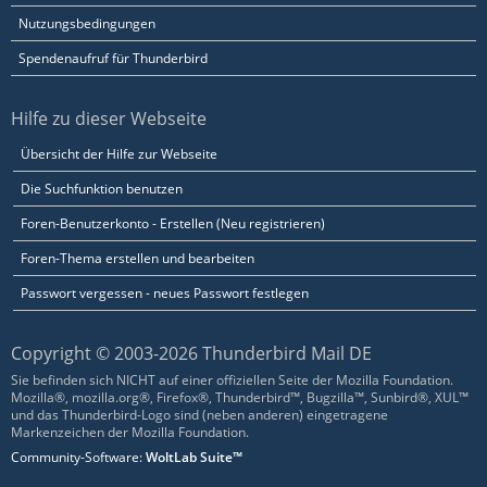
Nutzungsbedingungen
Spendenaufruf für Thunderbird
Hilfe zu dieser Webseite
Übersicht der Hilfe zur Webseite
Die Suchfunktion benutzen
Foren-Benutzerkonto - Erstellen (Neu registrieren)
Foren-Thema erstellen und bearbeiten
Passwort vergessen - neues Passwort festlegen
Copyright © 2003-2026 Thunderbird Mail DE
Sie befinden sich NICHT auf einer offiziellen Seite der Mozilla Foundation.
Mozilla®, mozilla.org®, Firefox®, Thunderbird™, Bugzilla™, Sunbird®, XUL™
und das Thunderbird-Logo sind (neben anderen) eingetragene
Markenzeichen der Mozilla Foundation.
Community-Software:
WoltLab Suite™