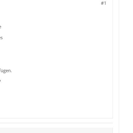
#1
e
es
fügen.
?