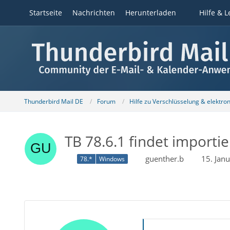
Startseite
Nachrichten
Herunterladen
Hilfe & L
Thunderbird Mail DE
Forum
Hilfe zu Verschlüsselung & elektro
TB 78.6.1 findet importie
guenther.b
15. Jan
78.*
Windows