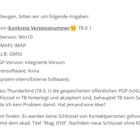
beugen, bitten wir um folgende Angaben:
on (
konkrete Versionsnummer
78.6.1
 Version: Win10
 IMAP): IMAP
(z.B. GMX):
P-Version: integrierte Version
irensoftware: Avira
ssystem-intern/Externe Software):
ss Thunderbird (78.6.1) die gespeicherten öffentlichen PGP-Sch
hlüssel in TB hinterlegt und akzeptiert sind, behauptet TB beim S
te ich kein Problem damit. Hat jemand eine Idee?
em finden. Es werden keine Schlüssel von Kontaktpersonen gefund
mit dem akad. Titel "Mag. (FH)". Nachdem neue Schlüssel ohne K