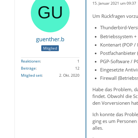
15. Januar 2021 um 09:37
Um Rückfragen vorzu
Thunderbird-Versi
Betriebssystem +
guenther.b
Kontenart (POP /
Mitglied
Postfachanbieter 
PGP-Software / PG
Reaktionen
1
Beiträge
12
Eingesetzte Antiv
Mitglied seit
2. Okt. 2020
Firewall (Betrieb
Habe das Problem, da
findet. Obwohl die Sc
den Vorversionen hat
Ich konnte das Probl
ging es um Personen 
alles.