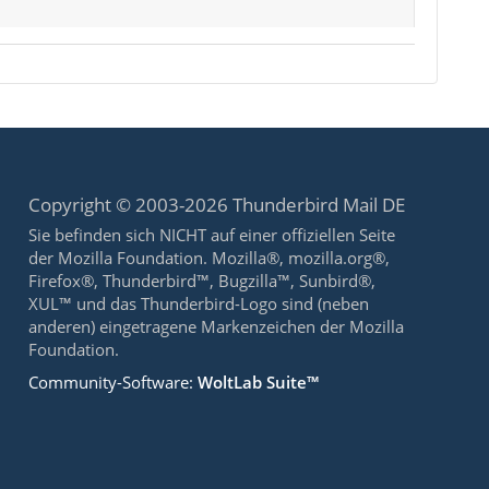
Copyright © 2003-2026 Thunderbird Mail DE
Sie befinden sich NICHT auf einer offiziellen Seite
der Mozilla Foundation. Mozilla®, mozilla.org®,
Firefox®, Thunderbird™, Bugzilla™, Sunbird®,
XUL™ und das Thunderbird-Logo sind (neben
anderen) eingetragene Markenzeichen der Mozilla
Foundation.
Community-Software:
WoltLab Suite™