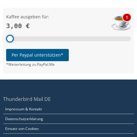
Kaffee ausgeben für:
1
3,00 €
Per Paypal unterstützen*
*Weiterleitung zu PayPal.Me
Thunderbird Mail DE
Impressum & Kontakt
Datenschutzerklärung
Einsatz von Cookies