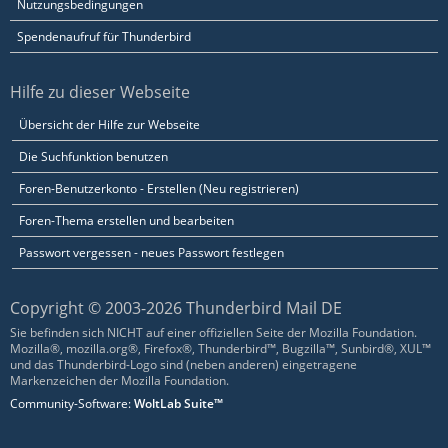
Nutzungsbedingungen
Spendenaufruf für Thunderbird
Hilfe zu dieser Webseite
Übersicht der Hilfe zur Webseite
Die Suchfunktion benutzen
Foren-Benutzerkonto - Erstellen (Neu registrieren)
Foren-Thema erstellen und bearbeiten
Passwort vergessen - neues Passwort festlegen
Copyright © 2003-2026 Thunderbird Mail DE
Sie befinden sich NICHT auf einer offiziellen Seite der Mozilla Foundation.
Mozilla®, mozilla.org®, Firefox®, Thunderbird™, Bugzilla™, Sunbird®, XUL™
und das Thunderbird-Logo sind (neben anderen) eingetragene
Markenzeichen der Mozilla Foundation.
Community-Software:
WoltLab Suite™