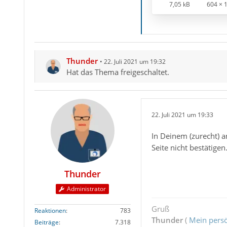
7,05 kB
604 × 
Thunder
22. Juli 2021 um 19:32
Hat das Thema freigeschaltet.
22. Juli 2021 um 19:33
In Deinem (zurecht) 
Seite nicht bestätigen
Thunder
Administrator
Gruß
Reaktionen
783
Thunder
(
Mein persö
Beiträge
7.318