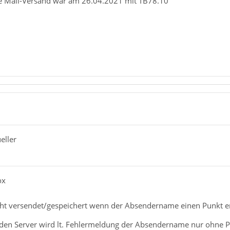
che Mail-Versand war am 26.04.2021 mit TB78.10
eller
ox
ht versendet/gespeichert wenn der Absendername einen Punkt en
 den Server wird lt. Fehlermeldung der Absendername nur ohne 