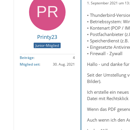
1. September 2021 um 13
• Thunderbird-Versio
• Betriebssystem: Win
• Kontenart (POP / I
• Postfachanbieter (z
Printy23
• Speicherdienst (z.B.
Junior-Mitglied
• Eingesetzte Antivir
• Firewall - Zywall
Beiträge
4
Hallo - und danke fü
Mitglied seit
30. Aug. 2021
Seit der Umstellung 
Bilder).
Ich erstelle ein neu
Datei mit Rechtsklic
Wenn das PDF gesende
Auch wenn ich den An