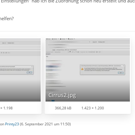
 Einstellungen" hab ich die Zuordnung schon neu erstellt und a
helfen?
Cirrus2.jpg
× 1.198
366,28 kB
1.423 × 1.200
 von
Printy23
(
6. September 2021 um 11:50
)