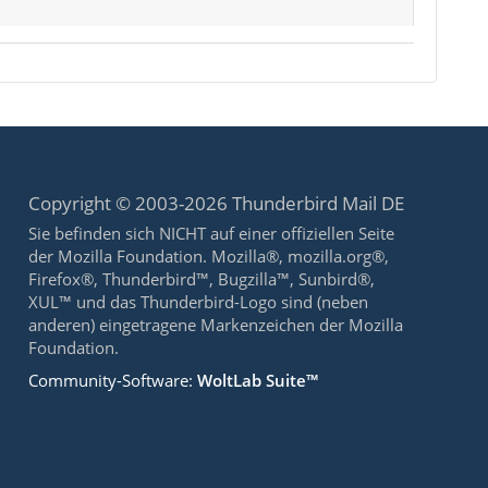
Copyright © 2003-2026 Thunderbird Mail DE
Sie befinden sich NICHT auf einer offiziellen Seite
der Mozilla Foundation. Mozilla®, mozilla.org®,
Firefox®, Thunderbird™, Bugzilla™, Sunbird®,
XUL™ und das Thunderbird-Logo sind (neben
anderen) eingetragene Markenzeichen der Mozilla
Foundation.
Community-Software:
WoltLab Suite™