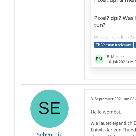
Mails können in unt
sein, dann sind die
Pixel? dpi? Was
tun?
Wie viele andere A
u. a. die Aufgabe, I
Tb-Version irrelevant
darzustellen. Schau
B. Mueller
Screenshots an und l
10. Juli 2021 um 
kleine Schrift, wird 
verbessern gibt. Sic
richtige Auswahl der
eine optimale Einste
näher mit den Gru
3. September 2021 um 08:
Hallo wombat,
wie lautet eigentlich
Entwickler von Thunde
Sehvornix