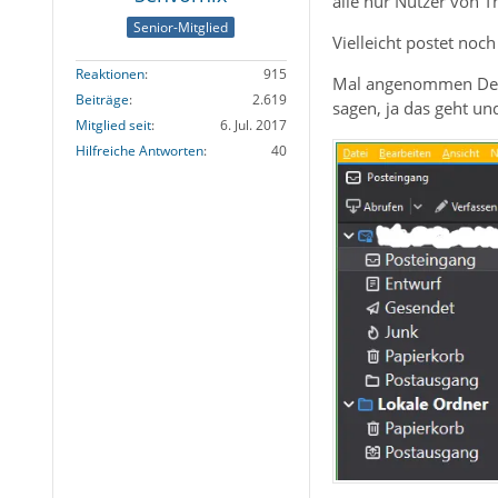
alle nur Nutzer von T
Senior-Mitglied
Vielleicht postet no
Reaktionen
915
Mal angenommen Dein
Beiträge
2.619
sagen, ja das geht un
Mitglied seit
6. Jul. 2017
Hilfreiche Antworten
40