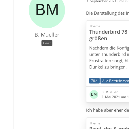
3. September 2021 um 08:
Die Darstellung des In
Thema
Thunderbird 78 
B. Mueller
größen
Gast
Nachdem die Konfigu
unter Thunderbird 
Frustration sorgt, h
Dunkel zu bringen.
Zunächst die Klärung
78.*
Alle Betriebssy
Thunderbird unters
B. Mueller
2. Mai 2021 um 1
«
proportionalen
»[1
Schriften (feste Bre
Ich habe aber eher de
Schriften «
mit Serif
Serif) unterteilen.
Thema
Pixel, dpi & me