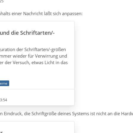
25
halts einer Nachricht läßt sich anpassen:
und die Schriftarten/-
ration der Schriftarten/-größen
immer wieder für Verwirrung und
ier der Versuch, etwas Licht in das
 einiger Begriffe:
steme
cheidet zwischen
3:54
] und «
nichtproportionalen
»[2]
ite). Diese lassen sich wiederum in
n Eindruck, die Schriftgröße deines Systems ist nicht an die Hard
en
»[3] und «
ohne Serifen
»[4] (Sans
hr …