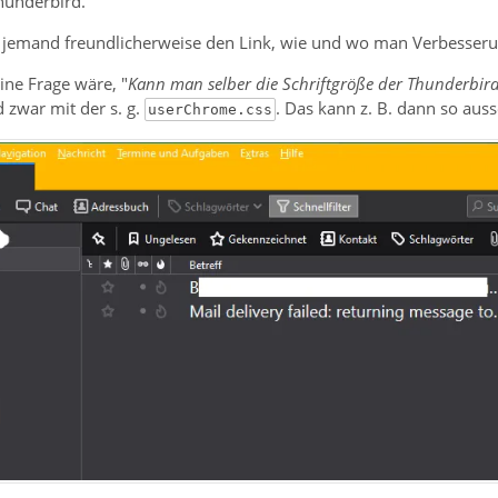
hunderbird.
ch jemand freundlicherweise den Link, wie und wo man Verbesseru
e Frage wäre, "
Kann man selber die Schriftgröße der Thunderbir
d zwar mit der s. g.
. Das kann z. B. dann so aus
userChrome.css