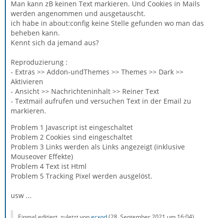
Man kann zB keinen Text markieren. Und Cookies in Mails
werden angenommen und ausgetauscht.
ich habe in about:config keine Stelle gefunden wo man das
beheben kann.
Kennt sich da jemand aus?
Reproduzierung :
- Extras >> Addon-undThemes >> Themes >> Dark >>
Aktivieren
- Ansicht >> Nachrichteninhalt >> Reiner Text
- Textmail aufrufen und versuchen Text in der Email zu
markieren.
Problem 1 Javascript ist eingeschaltet
Problem 2 Cookies sind eingeschaltet
Problem 3 Links werden als Links angezeigt (inklusive
Mouseover Effekte)
Problem 4 Text ist Html
Problem 5 Tracking Pixel werden ausgelöst.
usw ...
Einmal editiert, zuletzt von
ecxod
(
28. September 2021 um 16:04
)