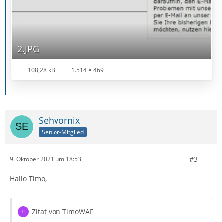
2.JPG
108,28 kB
1.514 × 469
Sehvornix
Senior-Mitglied
#3
9. Oktober 2021 um 18:53
Hallo Timo,
Zitat von TimoWAF