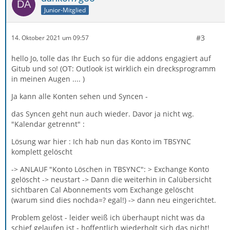
Junior-Mitglied
#3
14. Oktober 2021 um 09:57
hello Jo, tolle das Ihr Euch so für die addons engagiert auf
Gitub und so! (OT: Outlook ist wirklich ein drecksprogramm
in meinen Augen .... )
Ja kann alle Konten sehen und Syncen -
das Syncen geht nun auch wieder. Davor ja nicht wg.
"Kalendar getrennt" :
Lösung war hier : Ich hab nun das Konto im TBSYNC
komplett gelöscht
-> ANLAUF "Konto Löschen in TBSYNC": > Exchange Konto
gelöscht -> neustart -> Dann die weiterhin in Calübersicht
sichtbaren Cal Abonnements vom Exchange gelöscht
(warum sind dies nochda=? egal!) -> dann neu eingerichtet.
Problem gelöst - leider weiß ich überhaupt nicht was da
schief gelaufen ist - hoffentlich wiederholt sich das nicht!