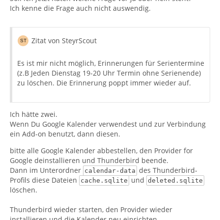
Ich kenne die Frage auch nicht auswendig.
GMX
ja
Zitat von SteyrScout
nein
Es ist mir nicht möglich, Erinnerungen für Serientermine
(z.B Jeden Dienstag 19-20 Uhr Termin ohne Serienende)
Avira Security >
zu löschen. Die Erinnerung poppt immer wieder auf.
Intern
Ich hätte zwei.
Wenn Du Google Kalender verwendest und zur Verbindung
ein Add-on benutzt, dann diesen.
bitte alle Google Kalender abbestellen, den Provider for
Google deinstallieren und Thunderbird beende.
Dann im Unterordner
des Thunderbird-
calendar-data
Profils diese Dateien
und
cache.sqlite
deleted.sqlite
löschen.
Thunderbird wieder starten, den Provider wieder
installieren und die Kalender neu einrichten.